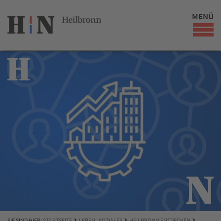
MENÜ
SIE SIND HIER:
STARTSEITE
LEBEN | SOZIALES
HEILBRONN ENTDECKEN