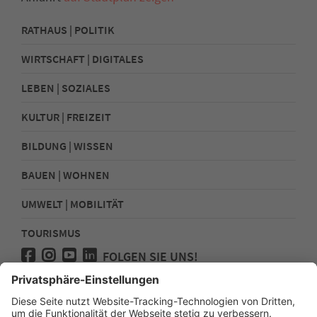
RATHAUS | POLITIK
WIRTSCHAFT | DIGITALES
LEBEN | SOZIALES
KULTUR | FREIZEIT
BILDUNG | WISSEN
BAUEN | WOHNEN
UMWELT | MOBILITÄT
TOURISMUS
FOLGEN SIE UNS!
Presse
Kontakt