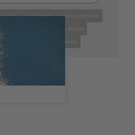
ELHANDEL
GASTRONOMIE
BRUNCH / FRÜHSTÜCK
NBEREICH
RESTAURANTS
BARS / BISTROS
L-ACCESSOIRES
MODE
WEINVERKAUF