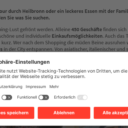
our durch Heilbronn oder ein leckeres Essen mit der Fami
en Sie was Sie suchen.
ing-Lust gefrönt werden. Alleine
450 Geschäfte
finden sich 
schöne und individuelle
Einkaufsmöglichkeiten
. Auch das
 kurz. Wer nach dem Shopping die müden Beine ausruhen wi
rs
in der City entspannen. Von asiatischer, italienischer und
onom und Ihr Betrieb ist noch nicht aufgenommen? Dann sch
ronn-marketing.de
.