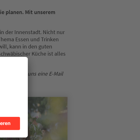
lie planen. Mit unserem
in der Innenstadt. Nicht nur
 Thema Essen und Trinken
ll, kann in den guten
 schwäbischer Küche ist alles
reiben Sie uns eine E-Mail