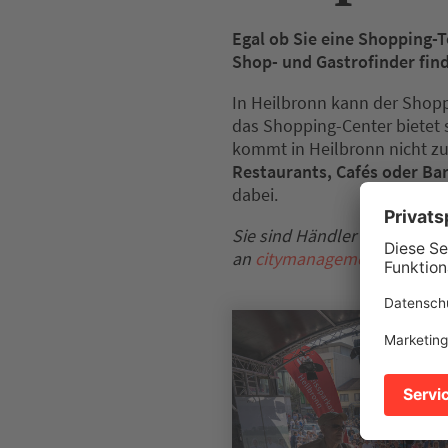
Egal ob Sie eine Shopping-T
Shop- und Gastrofinder find
In Heilbronn kann der Shopp
das Shopping-Center bietet 
kommt in Heilbronn nicht zu
Restaurants, Cafés oder Ba
dabei.
Sie sind Händler oder Gastr
an
citymanagement[at]heilb