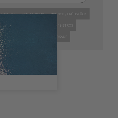
ELHANDEL
GASTRONOMIE
BRUNCH / FRÜHSTÜCK
NBEREICH
RESTAURANTS
BARS / BISTROS
L-ACCESSOIRES
MODE
WEINVERKAUF