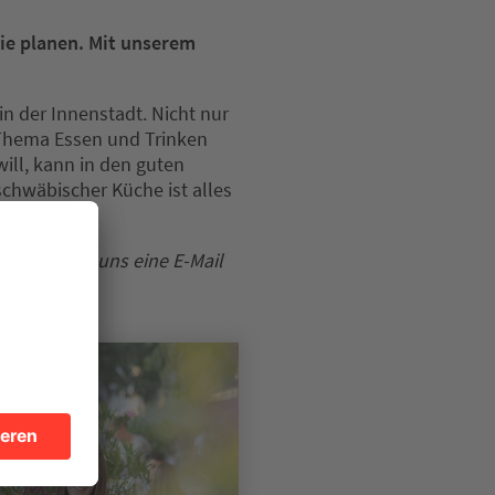
lie planen. Mit unserem
in der Innenstadt. Nicht nur
 Thema Essen und Trinken
ll, kann in den guten
 schwäbischer Küche ist alles
reiben Sie uns eine E-Mail