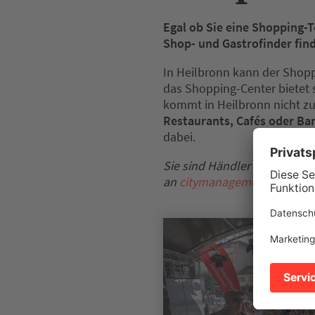
Egal ob Sie eine Shopping-T
Shop- und Gastrofinder find
In Heilbronn kann der Shopp
das Shopping-Center bietet 
kommt in Heilbronn nicht zu
Restaurants, Cafés oder Ba
dabei.
Sie sind Händler oder Gastr
an
citymanagement[at]heilb