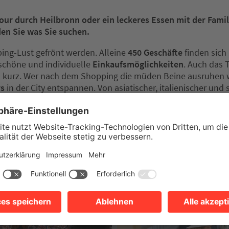
our durch Heilbronn oder ein leckeres Essen mit der Fami
en Sie was Sie suchen.
ing-Lust gefrönt werden. Alleine
450 Geschäfte
finden sich 
schöne und individuelle
Einkaufsmöglichkeiten
. Auch das
 kurz. Wer nach dem Shopping die müden Beine ausruhen wi
rs
in der City entspannen. Von asiatischer, italienischer und
onom und Ihr Betrieb ist noch nicht aufgenommen? Dann sch
ronn-marketing.de
.