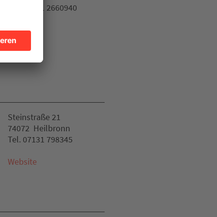
Tel. 07131 2660940
Website
Steinstraße 21
74072 Heilbronn
Tel. 07131 798345
Website