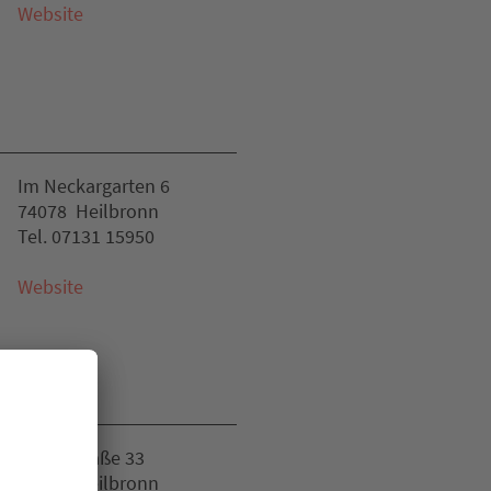
Website
Im Neckargarten 6
74078 Heilbronn
Tel. 07131 15950
Website
Kaiserstraße 33
74072 Heilbronn