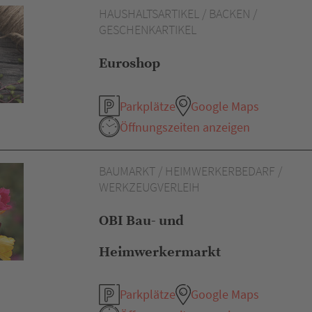
HAUSHALTSARTIKEL / BACKEN /
GESCHENKARTIKEL
Euroshop
Parkplätze
Google Maps
Öffnungszeiten anzeigen
BAUMARKT / HEIMWERKERBEDARF /
WERKZEUGVERLEIH
OBI Bau- und
Heimwerkermarkt
Parkplätze
Google Maps