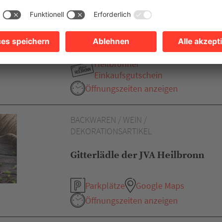
Tritschler
Parkplätze
Google Maps
Heilbronner
Einkaufsgutschein
Öffnungszeiten anzeigen
BACKWAREN / WEIN /
DEKORATIONSARTIKEL
Gitterlädle der JVA Heilbronn
Parkplätze
Google Maps
Öffnungszeiten anzeigen