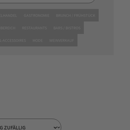
shalt
ELHANDEL
GASTRONOMIE
BRUNCH / FRÜHSTÜCK
NBEREICH
RESTAURANTS
BARS / BISTROS
tagsgeschenke oder
L-ACCESSOIRES
MODE
WEINVERKAUF
große Auswahl.