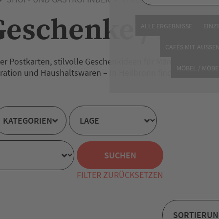
Geschenke / Hau
ALLE ERGEBNISSE
EINZ
CAFÉS MIT AUSSE
r Postkarten, stilvolle Geschenkideen für Männer, Mutter
MÖBEL / MÖBE
tion und Haushaltswaren – In Heilbronn findet sich eine 
KATEGORIEN
FILTER ZURÜCKSETZEN