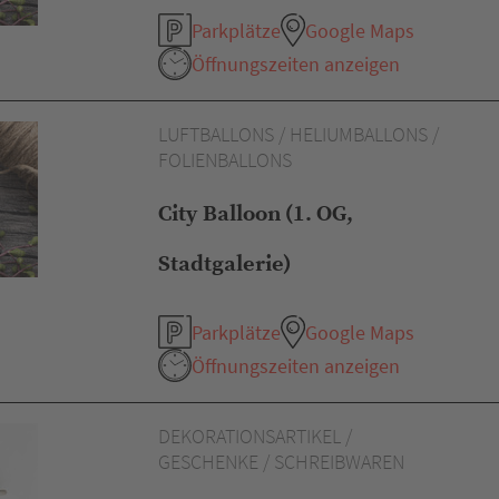
Parkplätze
Google Maps
Öffnungszeiten anzeigen
LUFTBALLONS / HELIUMBALLONS /
FOLIENBALLONS
City Balloon (1. OG,
Stadtgalerie)
Parkplätze
Google Maps
Öffnungszeiten anzeigen
DEKORATIONSARTIKEL /
GESCHENKE / SCHREIBWAREN