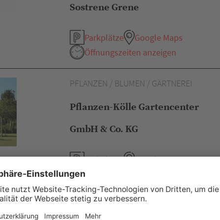
Sostrene Grene
Parkplätze
Google Maps
Öffnungszeiten anzeigen
PFLANZEN / BLUMEN / GÄRTNEREI
Pflanzen-Kölle Gartencenter
GmbH & Co. KG
Parkplätze
Google Maps
Öffnungszeiten anzeigen
KÜCHENARTIKEL / BACKEN /
GESCHIRR