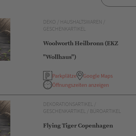
DEKO / HAUSHALTSWAREN /
GESCHENKARTIKEL
Woolworth Heilbronn (EKZ
"Wollhaus")
Parkplätze
Google Maps
Öffnungszeiten anzeigen
DEKORATIONSARTIKEL /
GESCHENKARTIKEL / BÜROARTIKEL
Flying Tiger Copenhagen