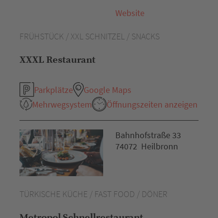
Website
FRÜHSTÜCK / XXL SCHNITZEL / SNACKS
XXXL Restaurant
Parkplätze
Google Maps
Mehrwegsystem
Öffnungszeiten anzeigen
Bahnhofstraße 33
74072 Heilbronn
TÜRKISCHE KÜCHE / FAST FOOD / DÖNER
Metropol Schnellrestaurant