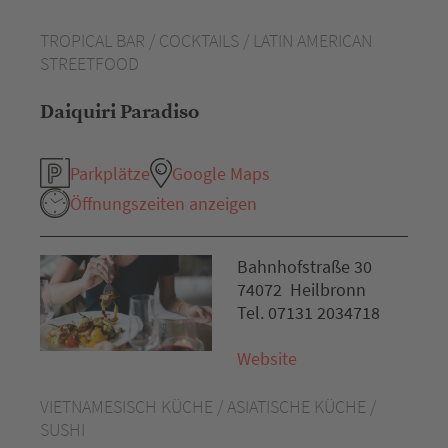
TROPICAL BAR / COCKTAILS / LATIN AMERICAN
STREETFOOD
Daiquiri Paradiso
Parkplätze
Google Maps
Öffnungszeiten anzeigen
Bahnhofstraße 30
74072 Heilbronn
Tel. 07131 2034718
Website
VIETNAMESISCH KÜCHE / ASIATISCHE KÜCHE /
SUSHI