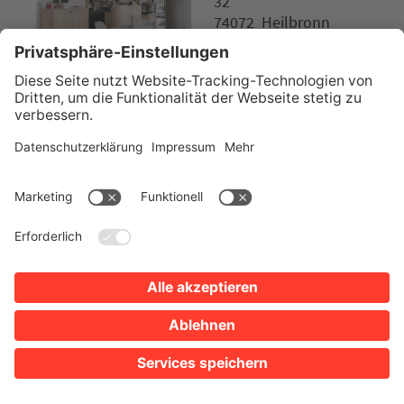
32
74072 Heilbronn
Tel. 07131 7908820
Website
EISCAFÉ / EIS / BAR
Eiscafé Primafila
Parkplätze
Google Maps
Mehrwegsystem
Öffnungszeiten anzeigen
Fleiner Straße 18
74072 Heilbronn
Tel. 07131 962638
Website