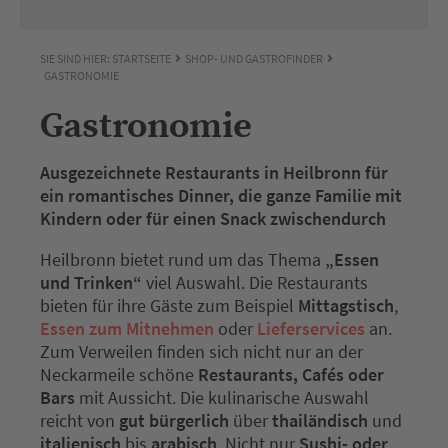
SIE SIND HIER:
STARTSEITE
SHOP- UND GASTROFINDER
GASTRONOMIE
Gastronomie
Ausgezeichnete Restaurants in Heilbronn für
ein romantisches Dinner, die ganze Familie mit
Kindern oder für einen Snack zwischendurch
Heilbronn bietet rund um das Thema
„Essen
und Trinken“
viel Auswahl. Die Restaurants
bieten für ihre Gäste zum Beispiel
Mittagstisch
,
Essen zum Mitnehmen
oder
Lieferservices
an.
Zum Verweilen finden sich nicht nur an der
Neckarmeile schöne
Restaurants, Cafés oder
Bars
mit Aussicht. Die kulinarische Auswahl
reicht von
gut bürgerlich
über
thailändisch
und
italienisch
bis
arabisch
. Nicht nur
Sushi- oder