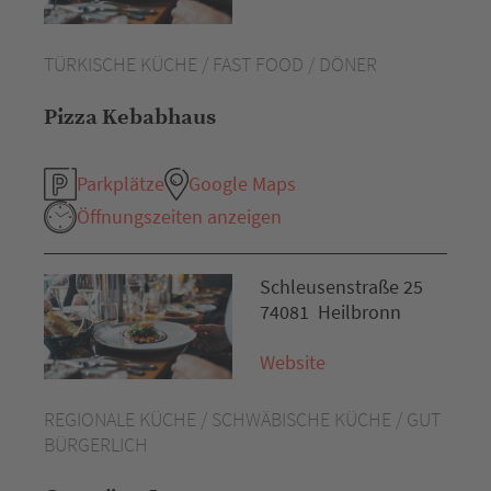
TÜRKISCHE KÜCHE / FAST FOOD / DÖNER
Pizza Kebabhaus
Parkplätze
Google Maps
Öffnungszeiten anzeigen
Schleusenstraße 25
74081 Heilbronn
Website
REGIONALE KÜCHE / SCHWÄBISCHE KÜCHE / GUT
BÜRGERLICH