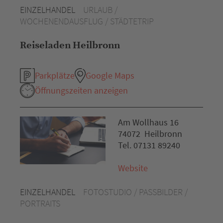
EINZELHANDEL
URLAUB /
WOCHENENDAUSFLUG / STÄDTETRIP
Reiseladen Heilbronn
Parkplätze
Google Maps
Öffnungszeiten anzeigen
Am Wollhaus 16
74072 Heilbronn
Tel. 07131 89240
Website
EINZELHANDEL
FOTOSTUDIO / PASSBILDER /
PORTRAITS