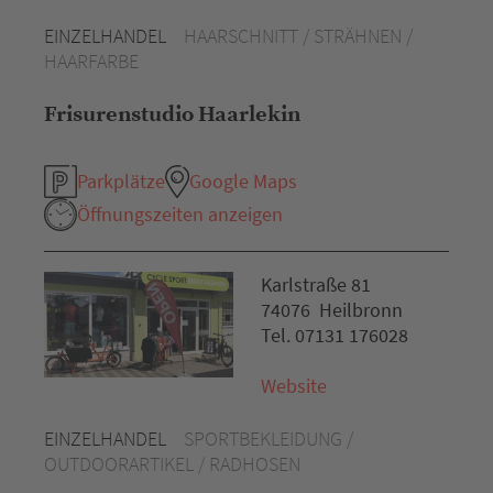
EINZELHANDEL
HAARSCHNITT / STRÄHNEN /
HAARFARBE
Frisurenstudio Haarlekin
Parkplätze
Google Maps
Öffnungszeiten anzeigen
Karlstraße 81
74076 Heilbronn
Tel. 07131 176028
Website
EINZELHANDEL
SPORTBEKLEIDUNG /
OUTDOORARTIKEL / RADHOSEN