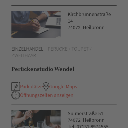
Kirchbrunnenstraße
14
74072 Heilbronn
EINZELHANDEL
PERÜCKE / TOUPET /
ZWEITHAAR
Perückenstudio Wendel
Parkplätze
Google Maps
Öffnungszeiten anzeigen
Sülmerstraße 51
74072 Heilbronn
Tel. 07131 8974555