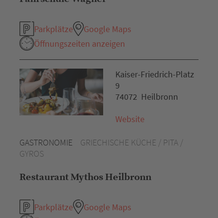
Parkplätze
Google Maps
Öffnungszeiten anzeigen
Kaiser-Friedrich-Platz
9
74072 Heilbronn
Website
GASTRONOMIE
GRIECHISCHE KÜCHE / PITA /
GYROS
Restaurant Mythos Heilbronn
Parkplätze
Google Maps