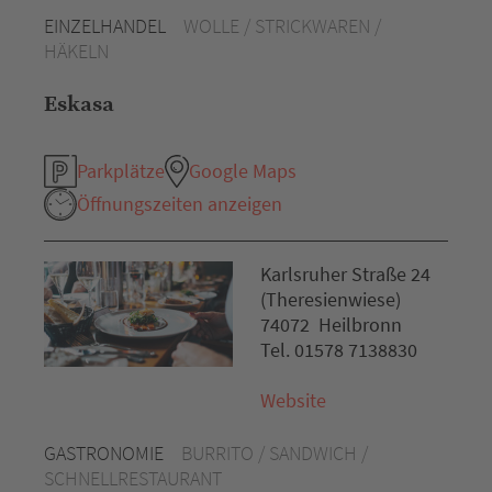
EINZELHANDEL
WOLLE / STRICKWAREN /
HÄKELN
Eskasa
Parkplätze
Google Maps
Öffnungszeiten anzeigen
Karlsruher Straße 24
(Theresienwiese)
74072 Heilbronn
Tel. 01578 7138830
Website
GASTRONOMIE
BURRITO / SANDWICH /
SCHNELLRESTAURANT