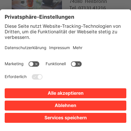
74080 Heilbronn
Tel. 07131 41216
Website
GASTRONOMIE
BAR / LONGDRINKS / COCKTAILS
Einstein Heilbronn
Parkplätze
Google Maps
Öffnungszeiten anzeigen
Edisonstraße 3
74076 Heilbronn
Tel. 07131 83610
Website