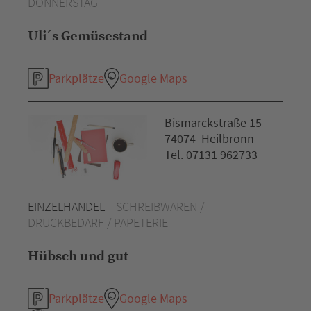
DONNERSTAG
Uli´s Gemüsestand
Parkplätze
Google Maps
Bismarckstraße 15
74074 Heilbronn
Tel. 07131 962733
EINZELHANDEL
SCHREIBWAREN /
DRUCKBEDARF / PAPETERIE
Hübsch und gut
Parkplätze
Google Maps