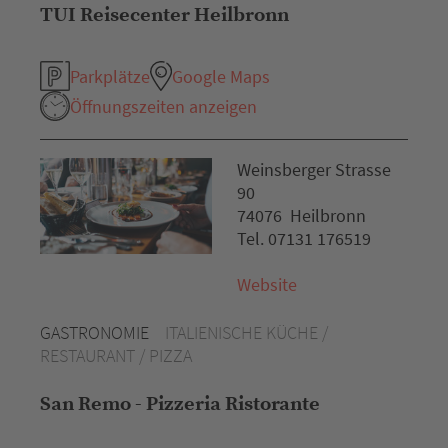
TUI Reisecenter Heilbronn
Parkplätze
Google Maps
Öffnungszeiten anzeigen
Weinsberger Strasse
90
74076 Heilbronn
Tel. 07131 176519
Website
GASTRONOMIE
ITALIENISCHE KÜCHE /
RESTAURANT / PIZZA
San Remo - Pizzeria Ristorante