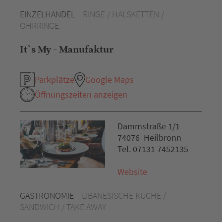
EINZELHANDEL
RINGE / HALSKETTEN /
OHRRINGE
It`s My - Manufaktur
Parkplätze
Google Maps
Öffnungszeiten anzeigen
Dammstraße 1/1
74076 Heilbronn
Tel. 07131 7452135
Website
GASTRONOMIE
LIBANESISCHE KÜCHE /
SANDWICH / TAKE AWAY