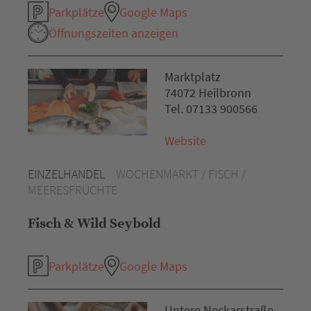
Parkplätze
Google Maps
Öffnungszeiten anzeigen
Marktplatz
74072 Heilbronn
Tel. 07133 900566
Website
EINZELHANDEL
WOCHENMARKT / FISCH /
MEERESFRÜCHTE
Fisch & Wild Seybold
Parkplätze
Google Maps
Untere Neckarstraße