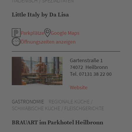
ITALIENISCH / SPEZIALITÄTEN
Little Italy by Da Lisa
Parkplätze
Google Maps
Öffnungszeiten anzeigen
Gartenstraße 1
74072 Heilbronn
Tel. 07131 38 22 00
Website
GASTRONOMIE
REGIONALE KÜCHE /
SCHWÄBISCHE KÜCHE / FLEISCHGERICHTE
BRAUART im Parkhotel Heilbronn