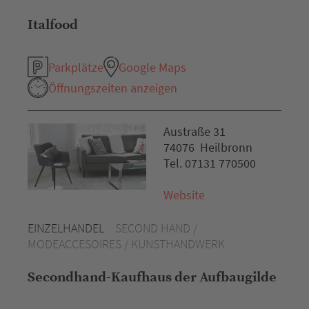
Italfood
Parkplätze
Google Maps
Öffnungszeiten anzeigen
Austraße 31
74076 Heilbronn
Tel. 07131 770500
Website
EINZELHANDEL
SECOND HAND /
MODEACCESOIRES / KUNSTHANDWERK
Secondhand-Kaufhaus der Aufbaugilde