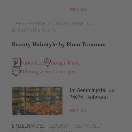
Website
HERRENFRISEUR / DAMENFRISEUR /
HOCHZEITFRISUREN
Beauty Hairstyle by Pinar Yaramaz
Parkplätze
Google Maps
Öffnungszeiten anzeigen
Im Gemmingstal 102
74074 Heilbronn
Website
EINZELHANDEL
LEBENSMITTELHANDEL /