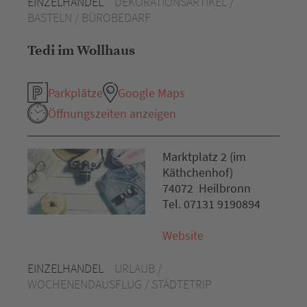
EINZELHANDEL
DEKORATIONSARTIKEL /
BASTELN / BÜROBEDARF
Tedi im Wollhaus
Parkplätze
Google Maps
Öffnungszeiten anzeigen
Marktplatz 2 (im
Käthchenhof)
74072 Heilbronn
Tel. 07131 9190894
Website
EINZELHANDEL
URLAUB /
WOCHENENDAUSFLUG / STÄDTETRIP