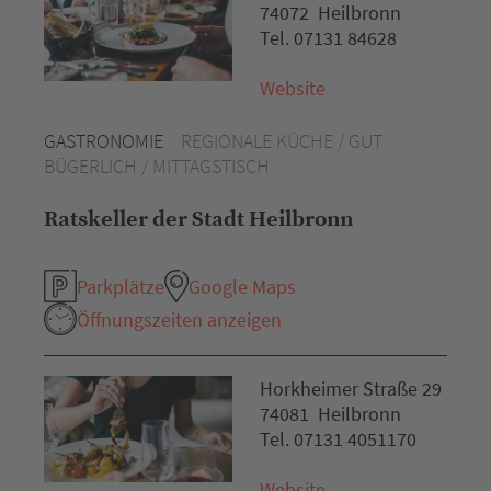
74072 Heilbronn
Tel. 07131 84628
Website
GASTRONOMIE
REGIONALE KÜCHE / GUT
BÜGERLICH / MITTAGSTISCH
Ratskeller der Stadt Heilbronn
Parkplätze
Google Maps
Öffnungszeiten anzeigen
Horkheimer Straße 29
74081 Heilbronn
Tel. 07131 4051170
Website