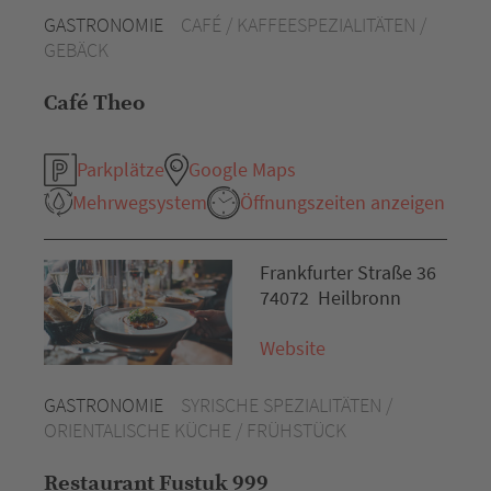
GASTRONOMIE
CAFÉ / KAFFEESPEZIALITÄTEN /
GEBÄCK
Café Theo
Parkplätze
Google Maps
Mehrwegsystem
Öffnungszeiten anzeigen
Frankfurter Straße 36
74072 Heilbronn
Website
GASTRONOMIE
SYRISCHE SPEZIALITÄTEN /
ORIENTALISCHE KÜCHE / FRÜHSTÜCK
Restaurant Fustuk 999