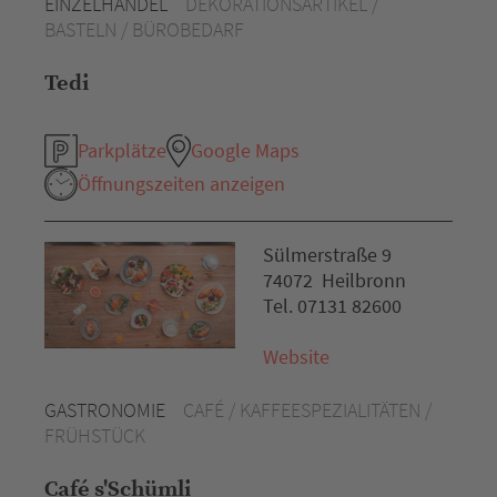
EINZELHANDEL
DEKORATIONSARTIKEL /
BASTELN / BÜROBEDARF
Tedi
Parkplätze
Google Maps
Öffnungszeiten anzeigen
Sülmerstraße 9
74072 Heilbronn
Tel. 07131 82600
Website
GASTRONOMIE
CAFÉ / KAFFEESPEZIALITÄTEN /
FRÜHSTÜCK
Café s'Schümli