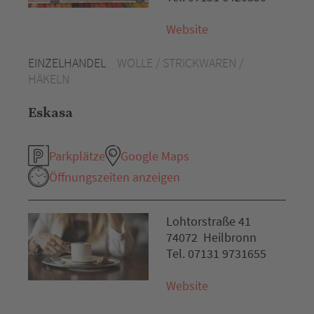
Website
EINZELHANDEL
WOLLE / STRICKWAREN /
HÄKELN
Eskasa
Parkplätze
Google Maps
Öffnungszeiten anzeigen
Lohtorstraße 41
74072 Heilbronn
Tel. 07131 9731655
Website