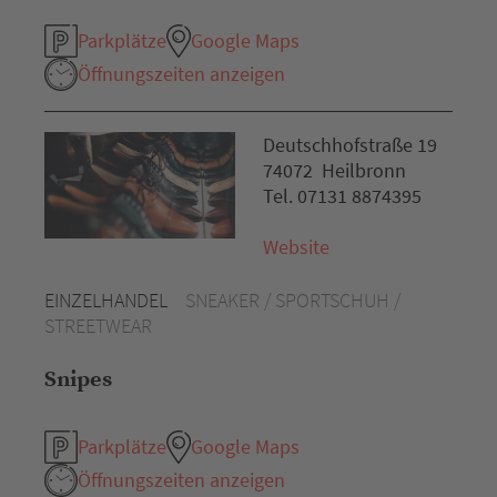
Parkplätze
Google Maps
Öffnungszeiten anzeigen
Deutschhofstraße 19
74072 Heilbronn
Tel. 07131 8874395
Website
EINZELHANDEL
SNEAKER / SPORTSCHUH /
STREETWEAR
Snipes
Parkplätze
Google Maps
Öffnungszeiten anzeigen