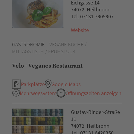
Eichgasse 14
74072 Heilbronn
Tel. 07131 7905907
Website
GASTRONOMIE
VEGANE KÜCHE /
MITTAGSTISCH / FRÜHSTÜCK
Velo - Veganes Restaurant
Parkplätze
Google Maps
Mehrwegsystem
Öffnungszeiten anzeigen
Gustav-Binder-Straße
11
74072 Heilbronn
Tel. 07131 6420350