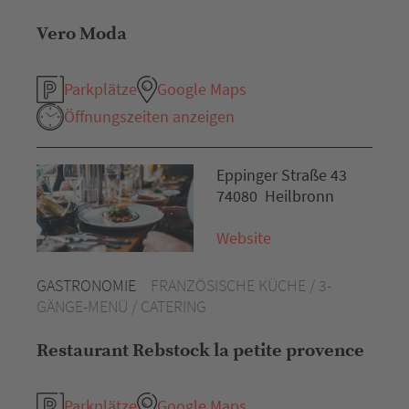
Vero Moda
Parkplätze
Google Maps
Öffnungszeiten anzeigen
Eppinger Straße 43
74080 Heilbronn
Website
GASTRONOMIE
FRANZÖSISCHE KÜCHE / 3-
GÄNGE-MENÜ / CATERING
Restaurant Rebstock la petite provence
Parkplätze
Google Maps