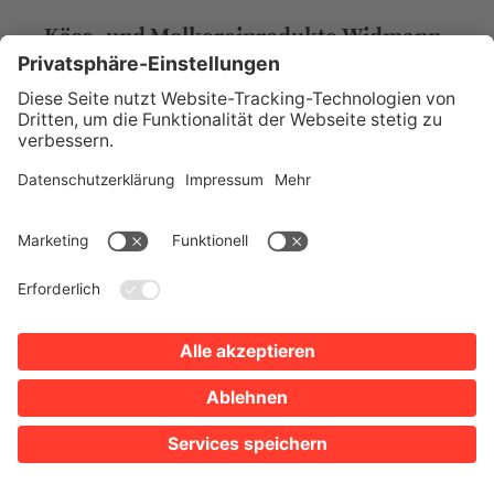
Käse- und Molkereiprodukte Widmann
Parkplätze
Google Maps
Sülmerstraße 8
74072 Heilbronn
Tel. 07131 6423112
EINZELHANDEL
BEKLEIDUNG / DAMENMODE /
MODEACCESOIRES
Boutique Different In
Parkplätze
Google Maps
Heilbronner Einkaufsgutschein