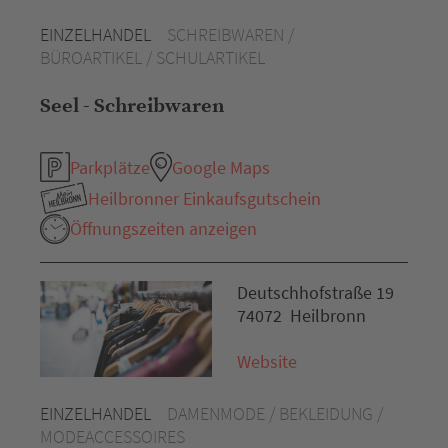
EINZELHANDEL
SCHREIBWAREN /
BÜROARTIKEL / SCHULARTIKEL
Seel - Schreibwaren
Parkplätze
Google Maps
Heilbronner Einkaufsgutschein
Öffnungszeiten anzeigen
Deutschhofstraße 19
74072 Heilbronn
Website
EINZELHANDEL
DAMENMODE / BEKLEIDUNG /
MODEACCESSOIRES