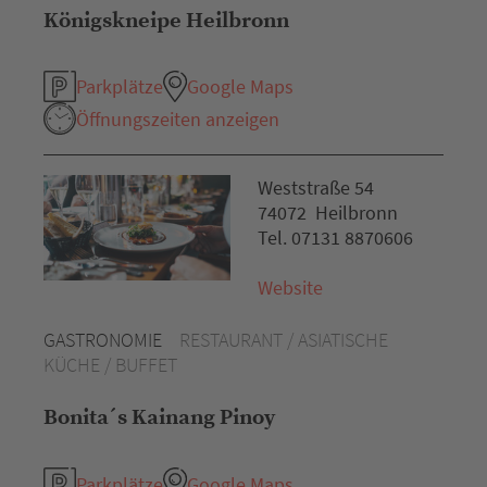
Königskneipe Heilbronn
Parkplätze
Google Maps
Öffnungszeiten anzeigen
Weststraße 54
74072 Heilbronn
Tel. 07131 8870606
Website
GASTRONOMIE
RESTAURANT / ASIATISCHE
KÜCHE / BUFFET
Bonita´s Kainang Pinoy
Parkplätze
Google Maps