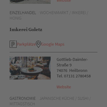
Website
EINZELHANDEL
WOCHENMARKT / IMKEREI /
HONIG
Imkerei Goletz
Parkplätze
Google Maps
Gottlieb-Daimler-
Straße 9
74076 Heilbronn
Tel. 07131 2780458
Website
GASTRONOMIE
JAPANISCHE KÜCHE / SUSHI /
MITTAGSTISCH