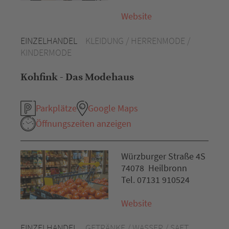
Website
EINZELHANDEL
KLEIDUNG / HERRENMODE /
KINDERMODE
Kohfink - Das Modehaus
Parkplätze
Google Maps
Öffnungszeiten anzeigen
Würzburger Straße 4S
74078 Heilbronn
Tel. 07131 910524
Website
EINZELHANDEL
GETRÄNKE / WASSER / SAFT