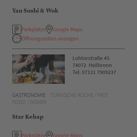
Yan Sushi & Wok
Parkplätze
Google Maps
Öffnungszeiten anzeigen
Lohtorstraße 45
74072 Heilbronn
Tel. 07131 7909237
GASTRONOMIE
TÜRKISCHE KÜCHE / FAST
FOOD / DÖNER
Star Kebap
Parkplätze
Google Maps