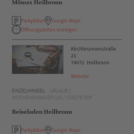
Mömax Heilbronn
Parkplätze
Google Maps
Öffnungszeiten anzeigen
Kirchbrunnenstraße
21
74072 Heilbronn
Website
EINZELHANDEL
URLAUB /
WOCHENENDAUSFLUG / STÄDTETRIP
Reiseladen Heilbronn
Parkplätze
Google Maps