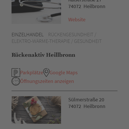
74072 Heilbronn
Website
EINZELHANDEL
RÜCKENGESUNDHEIT /
ELEKTRO-WÄRME-THERAPIE / GESUNDHEIT
Rückenaktiv Heillbronn
Parkplätze
Google Maps
Öffnungszeiten anzeigen
Sülmerstraße 20
74072 Heilbronn