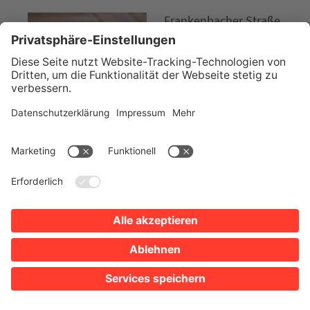
Frankenbacher Straße
31
74078 Heilbronn
Tel. 07131 7904250
Website
EINZELHANDEL
RINGE / VERLOBUNGSRINGE /
TRAURINGE
Ringladen
Parkplätze
Google Maps
Öffnungszeiten anzeigen
Kirchbrunnenstraße
35