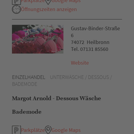
Parkplätze
Google Maps
Öffnungszeiten anzeigen
Gustav-Binder-Straße
6
74072 Heilbronn
Tel. 07131 85560
Website
EINZELHANDEL
UNTERWÄSCHE / DESSOUS /
BADEMODE
Margot Arnold - Dessous Wäsche
Bademode
Parkplätze
Google Maps