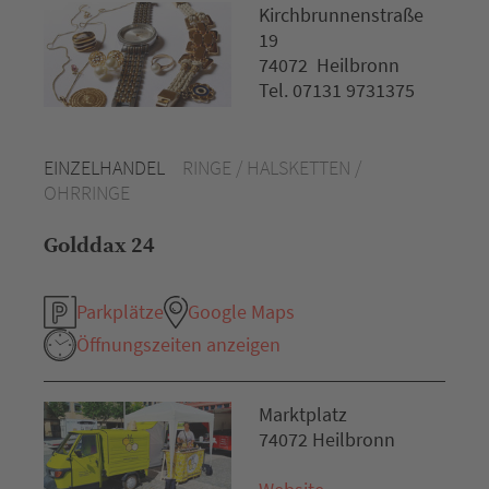
Kirchbrunnenstraße
19
74072 Heilbronn
Tel. 07131 9731375
EINZELHANDEL
RINGE / HALSKETTEN /
OHRRINGE
Golddax 24
Parkplätze
Google Maps
Öffnungszeiten anzeigen
Marktplatz
74072 Heilbronn