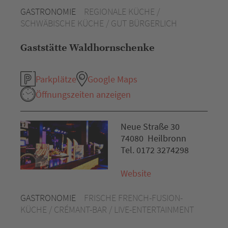
GASTRONOMIE
REGIONALE KÜCHE /
SCHWÄBISCHE KÜCHE / GUT BÜRGERLICH
Gaststätte Waldhornschenke
Parkplätze
Google Maps
Öffnungszeiten anzeigen
Neue Straße 30
74080 Heilbronn
Tel. 0172 3274298
Website
GASTRONOMIE
FRISCHE FRENCH-FUSION-
KÜCHE / CRÉMANT-BAR / LIVE-ENTERTAINMENT