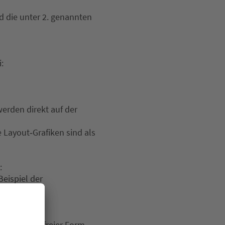
d die unter 2. genannten
:
werden direkt auf der
le Layout‐Grafiken sind als
:
eispiel der
en Einfluss.
 in barrierefreier Form