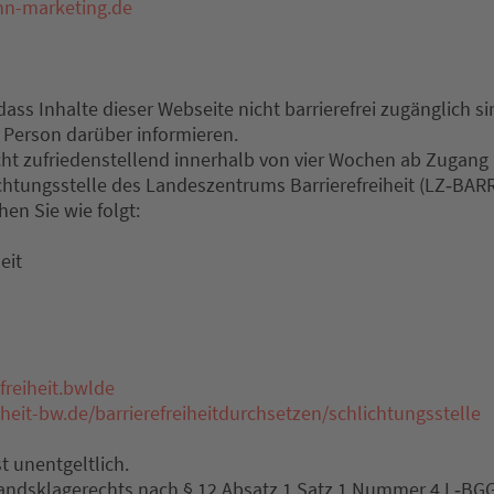
nn-marketing.de
ass Inhalte dieser Webseite nicht barrierefrei zugänglich s
r Person darüber informieren.
icht zufriedenstellend innerhalb von vier Wochen ab Zugang
ichtungsstelle des Landeszentrums Barrierefreiheit (LZ‐BAR
hen Sie wie folgt:
eit
freiheit.bwlde
eiheit-bw.de/barrierefreiheitdurchsetzen/schlichtungsstelle
t unentgeltlich.
bandsklagerechts nach § 12 Absatz 1 Satz 1 Nummer 4 L‐BG