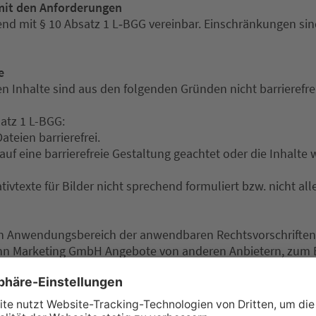
 mit den Anforderungen
end mit § 10 Absatz 1 L‐BGG vereinbar. Einschränkungen sin
e
 Inhalte sind aus den folgenden Gründen nicht barrierefrei
atz 1 L-BGG:
ateien barrierefrei.
uf eine barrierefreie Gestaltung geachtet oder die Inhalte 
ativtexte für Bilder nicht sprechend formuliert bzw. nicht al
 den Anwendungsbereich der anwendbaren Rechtsvorschriften
nn Marketing GmbH Angebote von anderen Anbietern, zum B
tung dieser Angebote hat die Heilbronn Marketing GmbH kein
nhalte, z. B. PDF‐Dateien vorfinden und diese Informationen