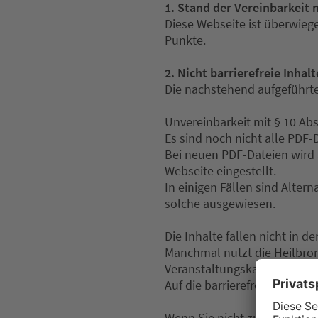
1. Stand der Vereinbarkeit
Diese Webseite ist überwieg
Punkte.
2. Nicht barrierefreie Inhalt
Die nachstehend aufgeführten
Unvereinbarkeit mit § 10 Abs
Es sind noch nicht alle PDF-D
Bei neuen PDF-Dateien wird a
Webseite eingestellt.
In einigen Fällen sind Altern
solche ausgewiesen.
Die Inhalte fallen nicht in
Manchmal nutzt die Heilbro
Veranstaltungskalender.
Auf die barrierefreie Gestal
Wenn Sie nicht zugängliche I