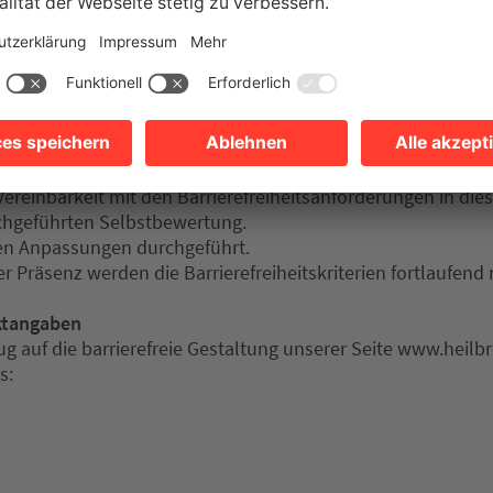
bitte per E‐Mail Kontakt mit
marketing[at]heilbronn-marke
g mit.
ent dann nach Möglichkeit in zugänglicher Form übermitte
er „4. Rückmeldung und Kontaktangaben“.
ng zur Barrierefreiheit
 Januar 2025 erstellt.
ereinbarkeit mit den Barrierefreiheitsanforderungen in die
chgeführten Selbstbewertung.
en Anpassungen durchgeführt.
r Präsenz werden die Barrierefreiheitskriterien fortlaufend
ktangaben
g auf die barrierefreie Gestaltung unserer Seite www.heilb
s: