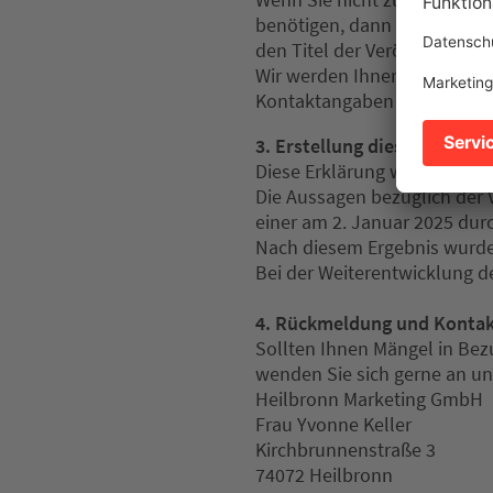
benötigen, dann nehmen Sie 
den Titel der Veröffentlichun
Wir werden Ihnen das Dokum
Kontaktangaben stehen unt
3. Erstellung dieser Erkläru
Diese Erklärung wurde am 31.
Die Aussagen bezüglich der V
einer am 2. Januar 2025 dur
Nach diesem Ergebnis wurd
Bei der Weiterentwicklung de
4. Rückmeldung und Konta
Sollten Ihnen Mängel in Bezu
wenden Sie sich gerne an un
Heilbronn Marketing GmbH
Frau Yvonne Keller
Kirchbrunnenstraße 3
74072 Heilbronn