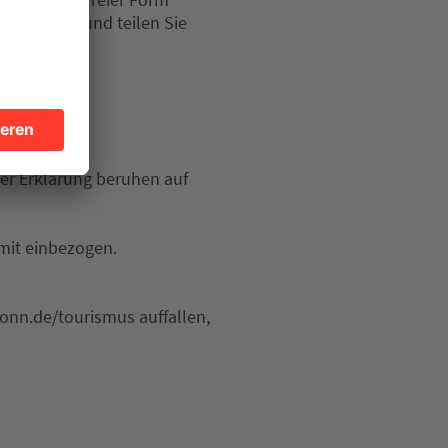
ting.de
auf und teilen Sie
ln.
ser Erklärung beruhen auf
 mit einbezogen.
ronn.de/tourismus auffallen,