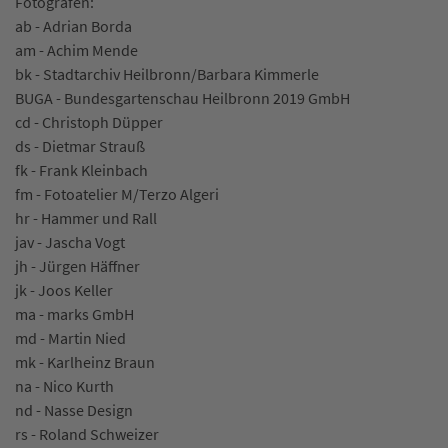
Fotografen:
ab - Adrian Borda
am - Achim Mende
bk - Stadtarchiv Heilbronn/Barbara Kimmerle
BUGA - Bundesgartenschau Heilbronn 2019 GmbH
cd - Christoph Düpper
ds - Dietmar Strauß
fk - Frank Kleinbach
fm - Fotoatelier M/Terzo Algeri
hr - Hammer und Rall
jav - Jascha Vogt
jh - Jürgen Häffner
jk - Joos Keller
ma - marks GmbH
md - Martin Nied
mk - Karlheinz Braun
na - Nico Kurth
nd - Nasse Design
rs - Roland Schweizer