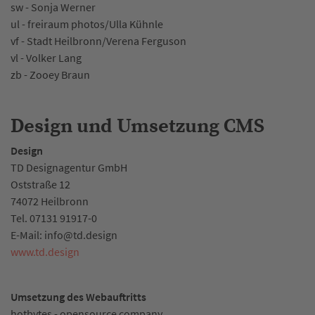
sw - Sonja Werner
ul - freiraum photos/Ulla Kühnle
vf - Stadt Heilbronn/Verena Ferguson
vl - Volker Lang
zb - Zooey Braun
Design und Umsetzung CMS
Design
TD Designagentur GmbH
Oststraße 12
74072 Heilbronn
Tel. 07131 91917-0
E-Mail: info@td.design
www.td.design
Umsetzung des Webauftritts
hotbytes - opensource company