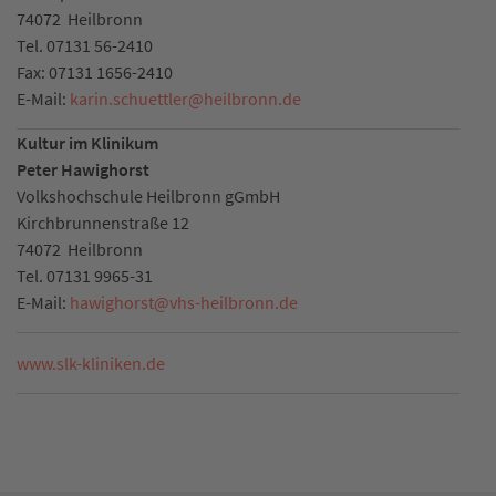
74072
Heilbronn
Tel.
07131 56-2410
Fax:
07131 1656-2410
E-Mail:
karin.schuettler
@
heilbronn.de
Kultur im Klinikum
Peter Hawighorst
Volkshochschule Heilbronn gGmbH
Kirchbrunnenstraße 12
74072
Heilbronn
Tel.
07131 9965-31
E-Mail:
hawighorst
@
vhs-heilbronn.de
www.slk-kliniken.de