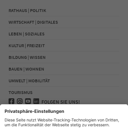
RATHAUS | POLITIK
WIRTSCHAFT | DIGITALES
LEBEN | SOZIALES
KULTUR | FREIZEIT
BILDUNG | WISSEN
BAUEN | WOHNEN
UMWELT | MOBILITÄT
TOURISMUS
FOLGEN SIE UNS!
Presse
Kontakt