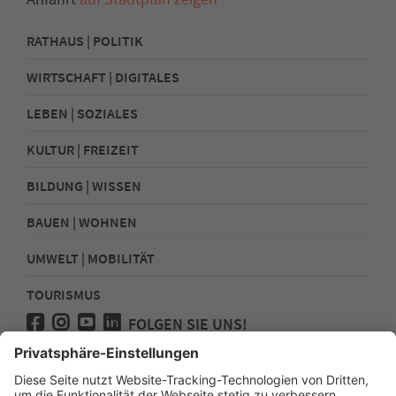
RATHAUS | POLITIK
WIRTSCHAFT | DIGITALES
LEBEN | SOZIALES
KULTUR | FREIZEIT
BILDUNG | WISSEN
BAUEN | WOHNEN
UMWELT | MOBILITÄT
TOURISMUS
FOLGEN SIE UNS!
Presse