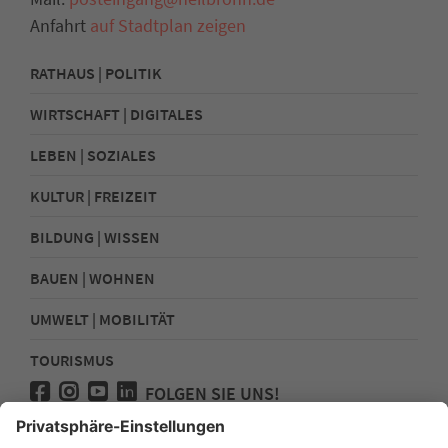
Anfahrt
auf Stadtplan zeigen
RATHAUS | POLITIK
WIRTSCHAFT | DIGITALES
LEBEN | SOZIALES
KULTUR | FREIZEIT
BILDUNG | WISSEN
BAUEN | WOHNEN
UMWELT | MOBILITÄT
TOURISMUS
FOLGEN SIE UNS!