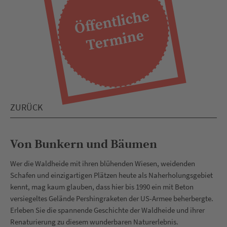
Öff
e
ntli
c
h
e
T
e
r
mi
n
e
ZURÜCK
Von Bunkern und Bäumen
Wer die Waldheide mit ihren blühenden Wiesen, weidenden
Schafen und einzigartigen Plätzen heute als Naherholungsgebiet
kennt, mag kaum glauben, dass hier bis 1990 ein mit Beton
versiegeltes Gelände Pershingraketen der US-Armee beherbergte.
Erleben Sie die spannende Geschichte der Waldheide und ihrer
Renaturierung zu diesem wunderbaren Naturerlebnis.