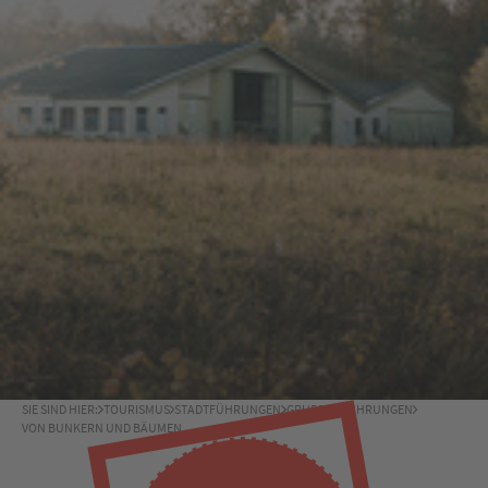
SIE SIND HIER:
TOURISMUS
STADTFÜHRUNGEN
GRUPPENFÜHRUNGEN
VON BUNKERN UND BÄUMEN