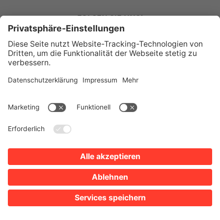
FOLGEN SIE UNS!
HEILBRONN MARKETING GMBH
Kirchbrunnenstraße 3 · 74072 Heilbronn
Tel. +49 7131 562265
info@heilbronn-marketing.de