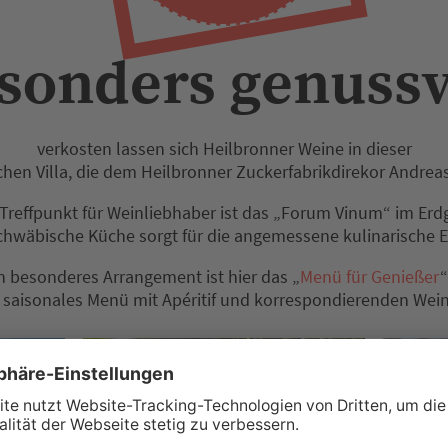
sonders ­genussv
verkosten lassen sich Heilbronner Weine in dieser
chen Villa, die dem Heilbronner Zuckerfabrikdirekor Andrea
r Treffpunkt für Weinliebhaber ist das „Forum Vinum“ im Er
schwäbische Küche sorgt für die angemessene kulinarische 
n besonderes Arrangement ist hier das „
Menü für Genießer
 saisonales Menü mit Apéritif und korrespondierenden Wei