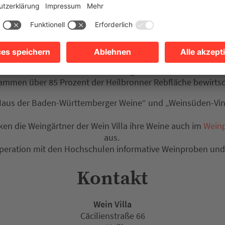
 sind 12 namhafte Heilbronner Weingüter und die Genossens
ammen über 85 Prozent der Heilbronner Rebfläche bewirts
s „Haus der Baden-Württemberger Weine“ und „Weinsüden-Vi
ken die Weingärtner der Wein Villa ihre Weine auch im
Weinp
aus.
ooperation mit den Hochschulen informative Weinproben un
Kontakt
Wein Villa
Cäcilienstraße 66