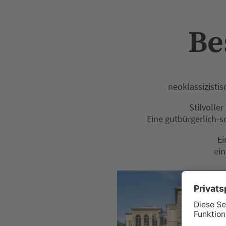
Be
neoklassizistis
Stilvolle
Eine gutbürgerlich-
Ei
ein