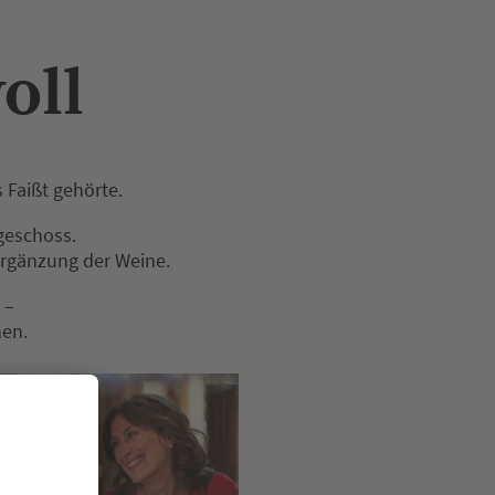
oll
s Faißt gehörte.
dgeschoss.
Ergänzung der Weine.
“ –
nen.