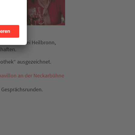
chaftskellerei Heilbronn,
chaften.
nothek“ ausgezeichnet.
avillon an der Neckarbühne
d Gesprächsrunden.