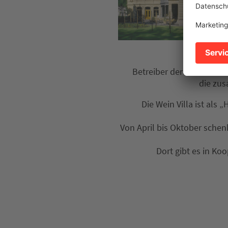
Betreiber der Wein Villa
die zus
Die Wein Villa ist al
Von April bis Oktober schen
Dort gibt es in K