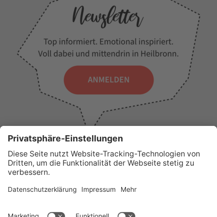
WICHTIGE LINKS
Presse
Wir über uns
Tourist-Information
AGB
Stadtplan