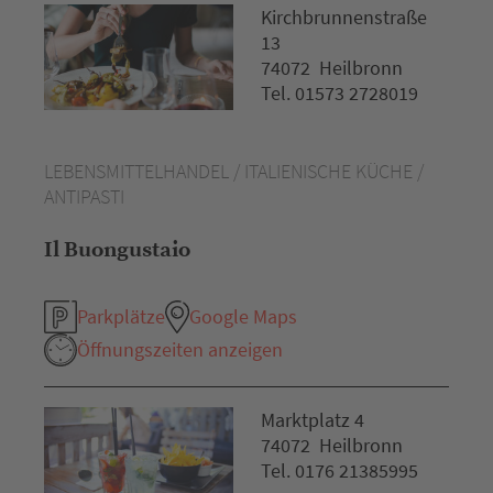
Kirchbrunnenstraße
13
74072 Heilbronn
Tel. 01573 2728019
LEBENSMITTELHANDEL / ITALIENISCHE KÜCHE /
ANTIPASTI
Il Buongustaio
Parkplätze
Google Maps
Öffnungszeiten anzeigen
Marktplatz 4
74072 Heilbronn
Tel. 0176 21385995