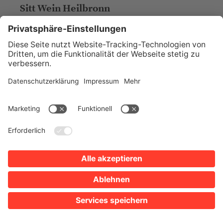
Sitt Wein Heilbronn
Parkplätze
Google Maps
Öffnungszeiten anzeigen
Karlstraße 84
74076 Heilbronn
Tel. 0173 5850691
Website
SHISHA-BAR / BAR / COCKTAILS
Inthegration Bar
Parkplätze
Google Maps