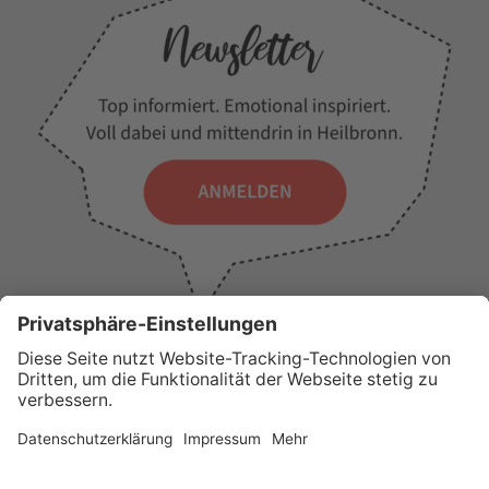
WICHTIGE LINKS
Presse
Wir über uns
Tourist-Information
AGB
Stadtplan