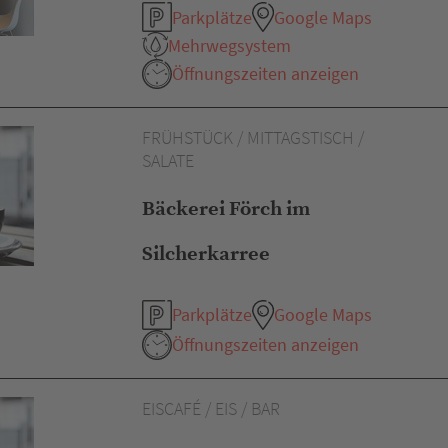
Parkplätze
Google Maps
Mehrwegsystem
Öffnungszeiten anzeigen
FRÜHSTÜCK / MITTAGSTISCH /
SALATE
Bäckerei Förch im
Silcherkarree
Parkplätze
Google Maps
Öffnungszeiten anzeigen
EISCAFÉ / EIS / BAR