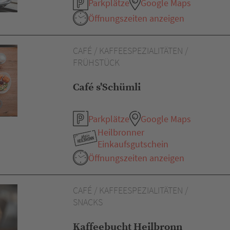
Parkplätze
Google Maps
Öffnungszeiten anzeigen
CAFÉ / KAFFEESPEZIALITÄTEN /
FRÜHSTÜCK
Café s'Schümli
Parkplätze
Google Maps
Heilbronner
Einkaufsgutschein
Öffnungszeiten anzeigen
CAFÉ / KAFFEESPEZIALITÄTEN /
SNACKS
Kaffeebucht Heilbronn