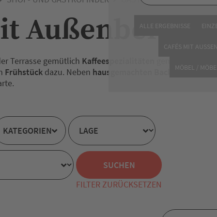
it Außenbereich
ALLE ERGEBNISSE
EINZ
CAFÉS MIT AUSSE
der Terrasse gemütlich
Kaffeespezialitäten
genießen, am be
MÖBEL / MÖBE
em
Frühstück
dazu. Neben
hausgemachten Backwaren
stehe
rte.
KATEGORIEN
FILTER ZURÜCKSETZEN