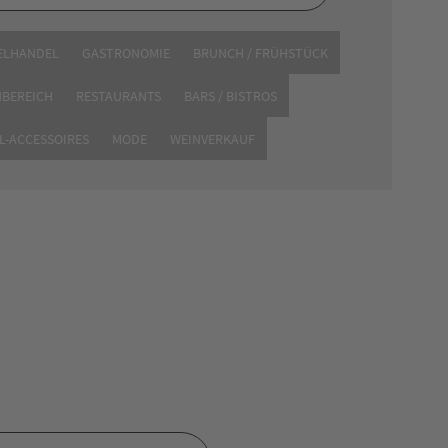
ELHANDEL
GASTRONOMIE
BRUNCH / FRÜHSTÜCK
NBEREICH
RESTAURANTS
BARS / BISTROS
sten mit einem Stück
L-ACCESSOIRES
MODE
WEINVERKAUF
n oft auch
Snacks
oder ein