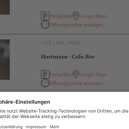
Parkplätze
Google Maps
Öffnungszeiten anzeigen
CAFÉ / BAR / TAPAS
Hartmans - Cafe.Bar
Parkplätze
Google Maps
Öffnungszeiten anzeigen
KAFFEESPEZIALITÄTEN / BRUNCH /
DRINKS
stretta - Café/Bar