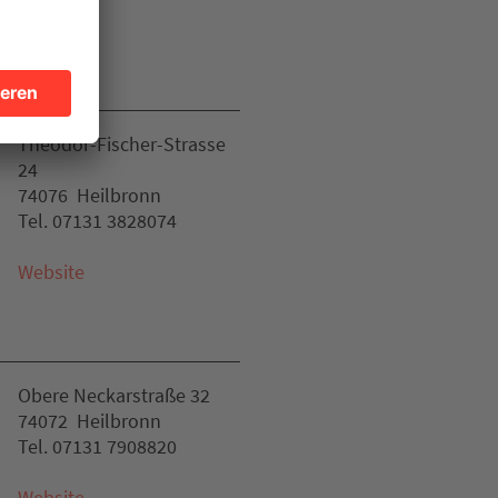
Theodor-Fischer-Strasse
24
74076 Heilbronn
Tel. 07131 3828074
Website
Obere Neckarstraße 32
74072 Heilbronn
Tel. 07131 7908820
Website