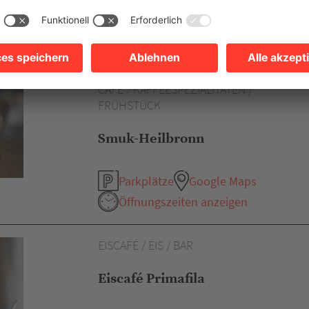
Parkplätze
Google Maps
Öffnungszeiten anzeigen
CAFÉ / KAFFEESPEZIALITÄTEN /
FRÜHSTÜCK
Smuk-Heilbronn
Parkplätze
Google Maps
Öffnungszeiten anzeigen
EISCAFÉ / EIS / BAR
Eiscafé Primafila