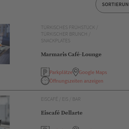
TÜRKISCHES FRÜHSTÜCK /
TÜRKISCHER BRUNCH /
SNACKPLATES
Marmaris Café-Lounge
Parkplätze
Google Maps
Öffnungszeiten anzeigen
EISCAFÉ / EIS / BAR
Eiscafé Dellarte