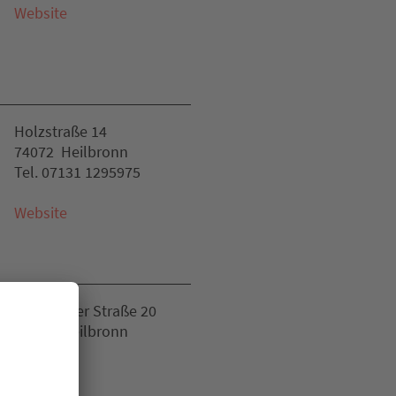
Website
Holzstraße 14
74072 Heilbronn
Tel. 07131 1295975
Website
Frankfurter Straße 20
74072 Heilbronn
Website