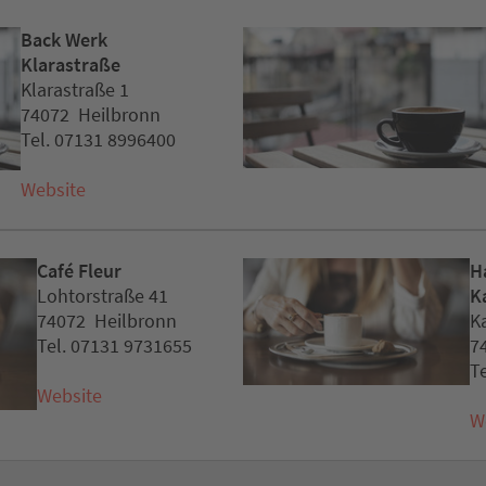
Back Werk
Klarastraße
Klarastraße 1
74072 Heilbronn
Tel. 07131 8996400
Website
Café Fleur
H
Lohtorstraße 41
Ka
74072 Heilbronn
K
Tel. 07131 9731655
7
T
Website
W