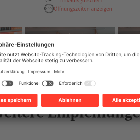
Einkaufsgutschein
Öffnungszeiten anzeigen
eitere Empfehlung