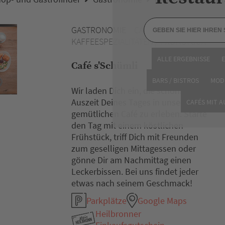
GASTRONOMIE
CAFÉ /
KAFFEESPEZIALITÄTEN / FRÜHSTÜCK
ALLE ERGEBNISSE
Café s'Schümli
BARS / BISTROS
MOD
Wir laden Dich ein, die schönste
Auszeit Deines Tages in unserem
CAFÉS MIT 
gemütlichen Café zu erleben. Starte
den Tag mit einem köstlichen
Frühstück, triff Dich mit Freunden
zum geselligen Mittagessen oder
gönne Dir am Nachmittag einen
Leckerbissen. Bei uns findet jeder
etwas nach seinem Geschmack!
Parkplätze
Google Maps
Heilbronner