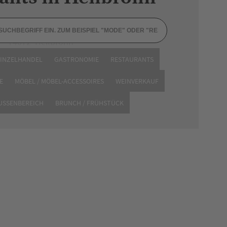
Sülmerstraße 9
74072 Heilbronn
Tel. 07131 82600
EINZELHANDEL
GASTRONOMIE
RESTAURANTS
Website
E
MÖBEL / MÖBEL-ACCESSOIRES
WEINVERKAUF
AUSSENBEREICH
BRUNCH / FRÜHSTÜCK