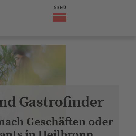
nd Gastrofinder
 nach Geschäften oder
ants in Heilbronn
hümli