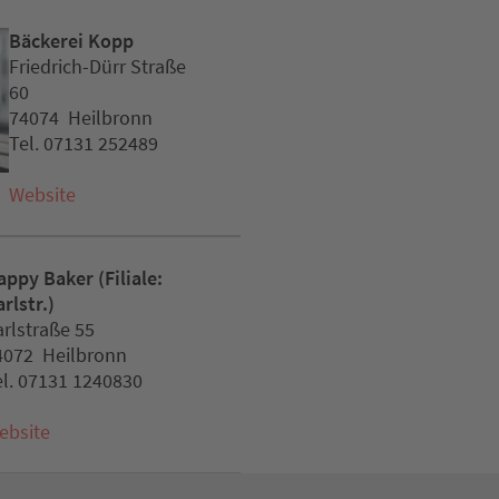
Bäckerei Kopp
Friedrich-Dürr Straße
60
74074 Heilbronn
Tel. 07131 252489
Website
appy Baker (Filiale:
rlstr.)
arlstraße 55
4072 Heilbronn
el. 07131 1240830
ebsite