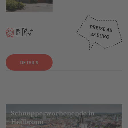
PREISE AB
38 EURO
DETAILS
Schnupperwochenende in
Heilbronn