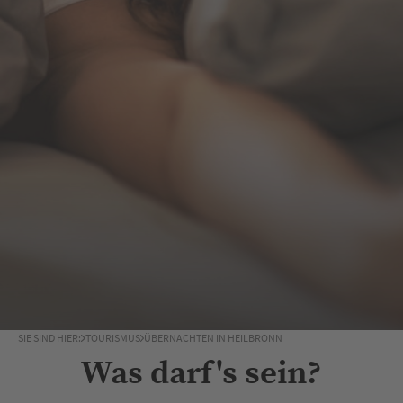
SIE SIND HIER:
TOURISMUS
ÜBERNACHTEN IN HEILBRONN
Was darf's sein?