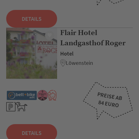
DETAILS
Flair Hotel
Landgasthof Roger
Hotel
Löwenstein
PREISE AB
84 EURO
DETAILS