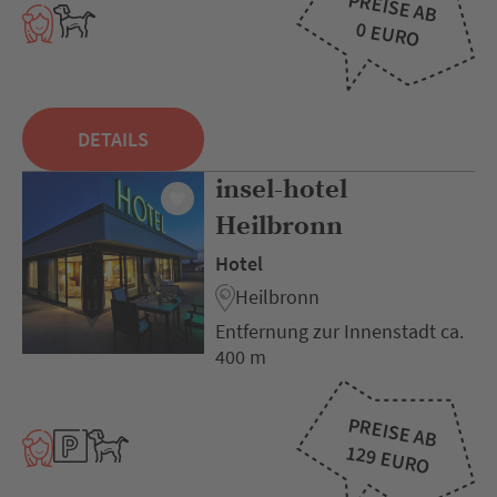
PREISE AB
0 EURO
DETAILS
insel-hotel
Heilbronn
Hotel
Heilbronn
Entfernung zur Innenstadt ca.
400 m
PREISE AB
129 EURO