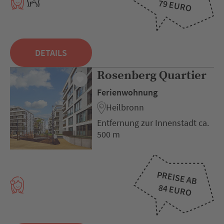
79 EURO
DETAILS
Rosenberg Quartier
Ferienwohnung
Heilbronn
Entfernung zur Innenstadt ca.
500 m
PREISE AB
84 EURO