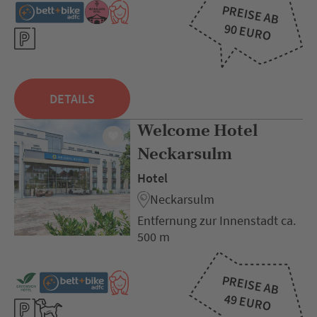
PREISE AB
90 EURO
DETAILS
Welcome Hotel
Neckarsulm
Hotel
Neckarsulm
Entfernung zur Innenstadt ca.
500 m
PREISE AB
49 EURO