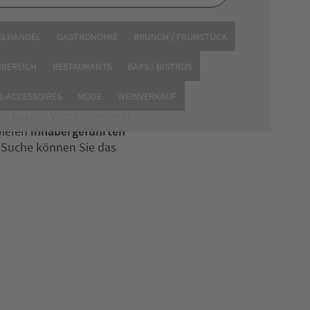
ELHANDEL
GASTRONOMIE
BRUNCH / FRÜHSTÜCK
NBEREICH
RESTAURANTS
BARS / BISTROS
L-ACCESSOIRES
MODE
WEINVERKAUF
ie kurzen Wege. Hier liegt
vielen
inhabergeführten
e Suche können Sie das