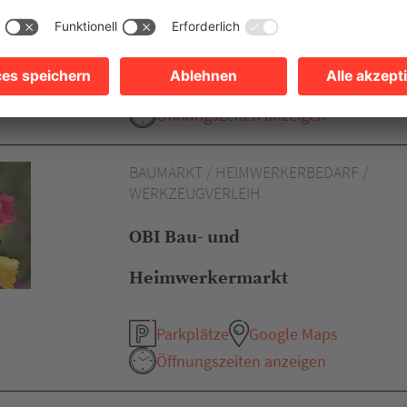
Parkplätze
Google Maps
Heilbronner
Einkaufsgutschein
Öffnungszeiten anzeigen
BAUMARKT / HEIMWERKERBEDARF /
WERKZEUGVERLEIH
OBI Bau- und
Heimwerkermarkt
Parkplätze
Google Maps
Öffnungszeiten anzeigen