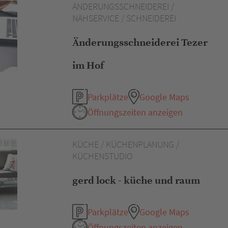
ÄNDERUNGSSCHNEIDEREI /
NÄHSERVICE / SCHNEIDEREI
Änderungsschneiderei Tezer
im Hof
Parkplätze
Google Maps
Öffnungszeiten anzeigen
KÜCHE / KÜCHENPLANUNG /
KÜCHENSTUDIO
gerd lock - küche und raum
Parkplätze
Google Maps
Öffnungszeiten anzeigen