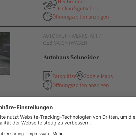
Heilbronner
Einkaufsgutschein
Öffnungszeiten anzeigen
AUTOKAUF / WERKSTATT /
GEBRAUCHTWAGEN
Autohaus Schneider
Parkplätze
Google Maps
Öffnungszeiten anzeigen
DEKORATIONSARTIKEL / TEE / MODE
KAI - Kultur. Ambiente.
Inspiration.