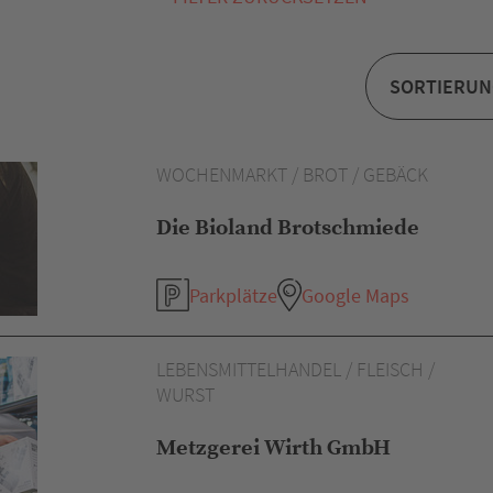
WOCHENMARKT / BROT / GEBÄCK
Die Bioland Brotschmiede
Parkplätze
Google Maps
LEBENSMITTELHANDEL / FLEISCH /
WURST
Metzgerei Wirth GmbH