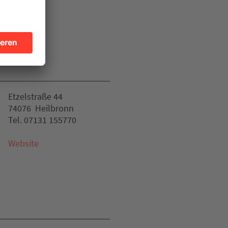
Etzelstraße 44
74076 Heilbronn
Tel. 07131 155770
Website