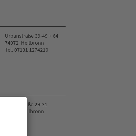
Urbanstraße 39-49 + 64
74072 Heilbronn
Tel. 07131 1274210
Kaiserstraße 29-31
74072 Heilbronn
Website