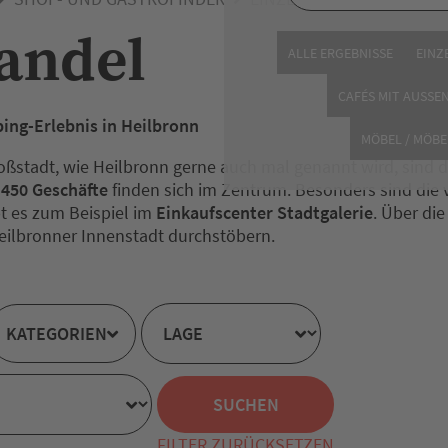
andel
ALLE ERGEBNISSE
EINZ
CAFÉS MIT AUSSE
ing-Erlebnis in Heilbronn
MÖBEL / MÖBE
roßstadt, wie Heilbronn gerne auch mal genannt wird, sind d
n
450 Geschäfte
finden sich im Zentrum. Besonders sind die 
bt es zum Beispiel im
Einkaufscenter Stadtgalerie
. Über di
eilbronner Innenstadt durchstöbern.
KATEGORIEN
FILTER ZURÜCKSETZEN