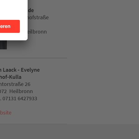
Sin-Decade
Deutschhofstraße
19
74072 Heilbronn
n Laack - Evelyne
hof-Kulla
htorstraße 26
072 Heilbronn
l. 07131 6427933
bsite