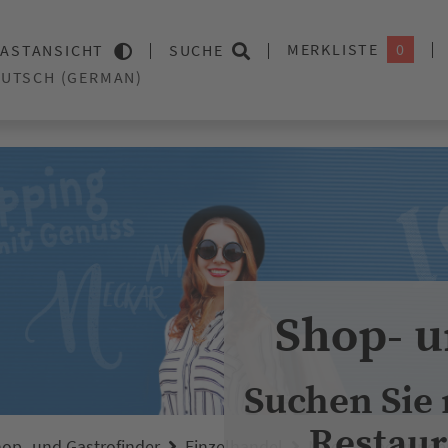
MERKLISTE
0
ASTANSICHT
SUCHE
Shop- u
Suchen Sie
Restaur
op- und Gastrofinder
Einzelhandel
Mode
bewunde