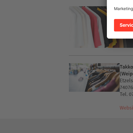
Takko
(Weip
Etzel
74076
Tel. 
Websi