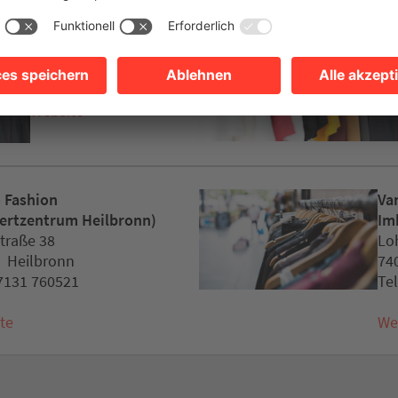
Corpus Delicti
Mittlerer Weg 1
74080 Heilbronn
Website
 Fashion
Va
ertzentrum Heilbronn)
Im
straße 38
Lo
 Heilbronn
74
07131 760521
Te
te
We