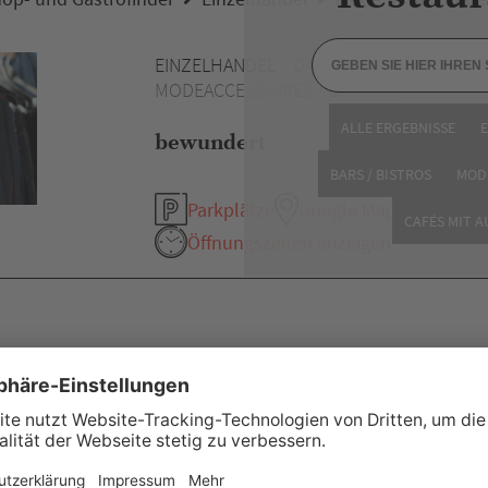
EINZELHANDEL
DAMENMODE /
MODEACCESSOIRES / SCHUHE
ALLE ERGEBNISSE
bewundert
BARS / BISTROS
MOD
Parkplätze
Google Maps
CAFÉS MIT 
Öffnungszeiten anzeigen
eitere Empfehlung