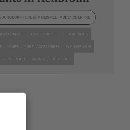
Bismarckstraße 6
74072 Heilbronn
Tel. 07131 2789326
EINZELHANDEL
GASTRONOMIE
RESTAURANTS
Website
E
MÖBEL / MÖBEL-ACCESSOIRES
WEINVERKAUF
AUSSENBEREICH
BRUNCH / FRÜHSTÜCK
en