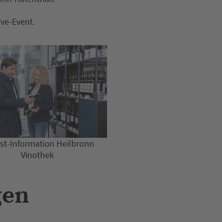
ive-Event.
ist-Information Heilbronn
Vinothek
gen