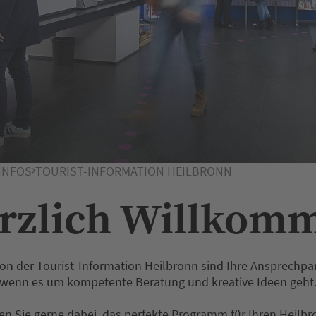
INFOS
TOURIST-INFORMATION HEILBRONN
rzlich Willkom
von der Tourist-Information Heilbronn sind Ihre Ansprechpar
wenn es um kompetente Beratung und kreative Ideen geht
en Sie gerne dabei, das perfekte Programm für Ihren Heilb