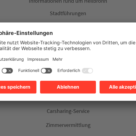
Informationen rund um Heilbronn
Stadtführungen
Erlebnis- und Reiseangebote
Kartenvorverkauf für regionale und deutschlandweite Event
Souvenirs und Geschenkartikel
Tickets für Hop-On-Hop-Off-Bus
Tickets für die Weisse Flotte (Neckarschifffahrt)
Broschüren-Service Heilbronn und HeilbronnerLand
Carsharing-Service
Zimmervermittlung