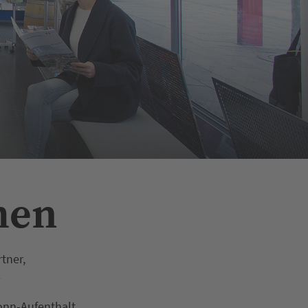
men
tner,
.
ronn-Aufenthalt