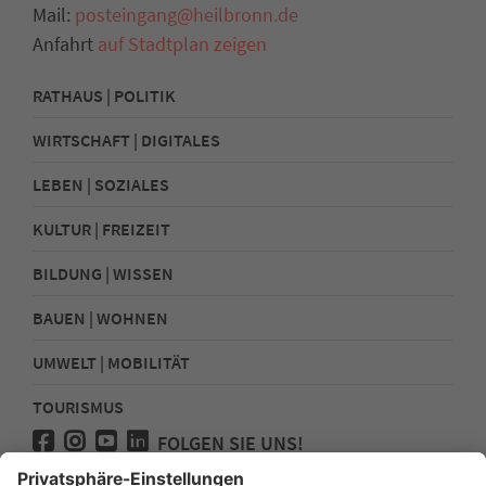
Mail:
posteingang@heilbronn.de
Anfahrt
auf Stadtplan zeigen
RATHAUS | POLITIK
WIRTSCHAFT | DIGITALES
LEBEN | SOZIALES
KULTUR | FREIZEIT
BILDUNG | WISSEN
BAUEN | WOHNEN
UMWELT | MOBILITÄT
TOURISMUS
FOLGEN SIE UNS!