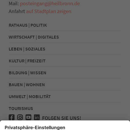
Mail:
posteingang@heilbronn.de
Anfahrt
auf Stadtplan zeigen
RATHAUS | POLITIK
WIRTSCHAFT | DIGITALES
LEBEN | SOZIALES
KULTUR | FREIZEIT
BILDUNG | WISSEN
BAUEN | WOHNEN
UMWELT | MOBILITÄT
TOURISMUS
FOLGEN SIE UNS!