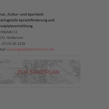
hul-, Kultur- und Sportamt
earingstelle Sprachförderung und
hulplatzvermittlung
rktplatz 11
072
Heilbronn
l.
07131 56-1226
Mail:
clearingstelle
@
heilbronn.de
ZUM STADTPLAN