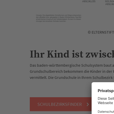
© ELTERNSTIF
Ihr Kind ist zwisc
Das baden-württembergische Schulsystem baut auf
Grundschulbereich bekommen die Kinder in der R
vermittelt. Die Grundschule in Ihrem Schulbezirk
SCHULBEZIRKSFINDER