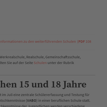
 Informationen zu den weiterführenden Schulen
(
PDF
108
Werkrealschule, Realschule, Gemeinschaftsschule,
ten Sie auf der Seite
Schulen
unter der Rubrik
hen 15 und 18 Jahre
 im Juli eine zentrale Schülererfassung und Testung für
tschkenntnisse (
VABO
) in einer beruflichen Schule statt.
chkenntnisse der Jugendlichen werden verschiedene