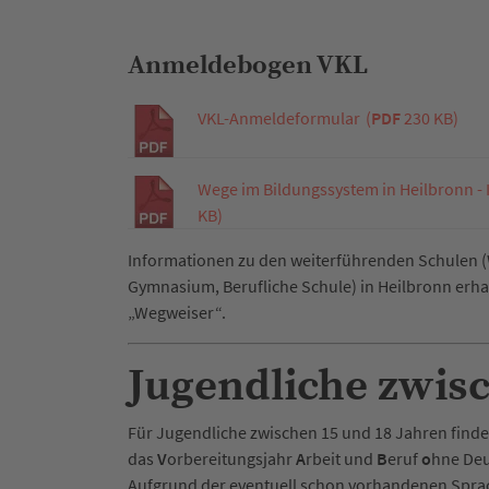
Anmeldebogen VKL
VKL-Anmeldeformular
(
PDF
230 KB)
Wege im Bildungssystem in Heilbronn -
KB)
Informationen zu den weiterführenden Schulen (
Gymnasium, Berufliche Schule) in Heilbronn erhal
„Wegweiser“.
Jugendliche zwisc
Für Jugendliche zwischen 15 und 18 Jahren findet
das
V
orbereitungsjahr
A
rbeit und
B
eruf
o
hne Deu
Aufgrund der eventuell schon vorhandenen Spra