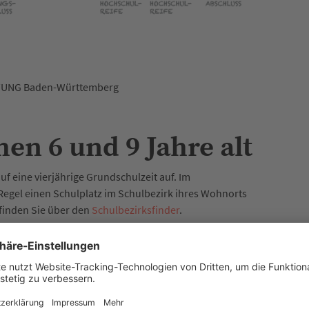
TUNG Baden-Württemberg
hen 6 und 9 Jahre alt
 eine vierjährige Grundschulzeit auf. Im
egel einen Schulplatz im Schulbezirk ihres Wohnorts
 finden Sie über den
Schulbezirksfinder
.