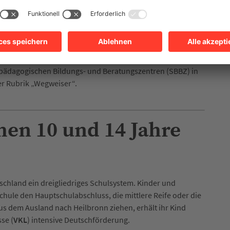
 Ihrem Schulbezirk für eine
V
orbereitungs
kl
asse (
VKL
)
hend Deutschkenntnisse, bis es dem Unterricht gut folgen
ädagogischen Bildungs- und Beratungszentren (SBBZ) in
er Rubrik „Wegweiser“.
chen 10 und 14 Jahre
tschland ein dreigliedriges Schulsystem. Kinder und
hule den Hauptschulabschluss, die mittlere Reife oder die
s dem Ausland nach Heilbronn ziehen, erhält ihr Kind
sse (
VKL
) intensive Deutschförderung.