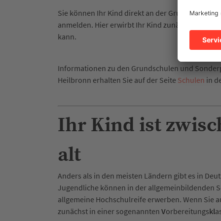
Sie können Ihr Kind direkt an der Grundschule in
anmelden. Hier erwirbt Ihr Kind zunächst ausreic
kann.
Informationen zu den Grundschulen und Sonderp
Heilbronn erhalten Sie auf der Seite
Schulen
in d
Ihr Kind ist zwis
alt
Anders als in den meisten Ländern gibt es in Deu
Jugendliche können in der allgemeinbildenden Sc
allgemeine Hochschulreife erwerben. Wenn Sie au
zunächst in einer sogenannten
V
orbereitungs
kl
a