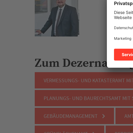
Zum Dezernat IV 
VERMESSUNGS- UND KATASTERAMT MI
PLANUNGS- UND BAURECHTSAMT MIT 
GEBÄUDEMANAGEMENT
AMT