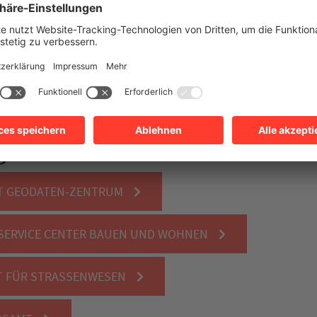
gehören:
T GEODATEN-ZENTRUM
SERVICE CENTER BAUEN UND WOHNEN
 FÜR STRASSENWESEN