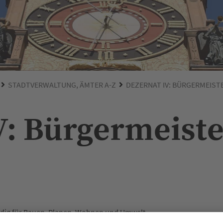
STADTVERWALTUNG, ÄMTER A-Z
DEZERNAT IV: BÜRGERMEIST
V: Bürgermeist
ändig für Bauen, Planen, Wohnen und Umwelt.