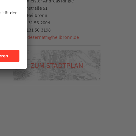
Bürgermeister Andreas Ringle
Cäcilienstraße 51
74072
Heilbronn
Tel.
07131 56-2004
Fax:
07131 56-3198
E-Mail:
dezernat4
@
heilbronn.de
ZUM STADTPLAN