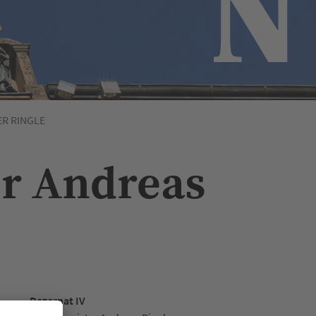
ER RINGLE
er Andreas
Dezernat IV