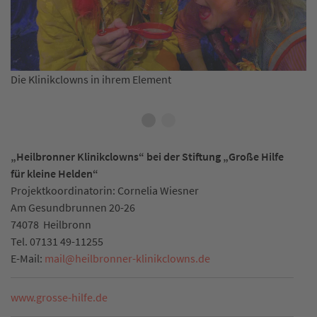
u
Die Klinikclowns in ihrem Element
Sp
pl
„Heilbronner Klinikclowns“ bei der Stiftung „Große Hilfe
für kleine Helden“
Projektkoordinatorin: Cornelia Wiesner
Am Gesundbrunnen 20-26
74078
Heilbronn
Tel.
07131 49-11255
E-Mail:
mail
@
heilbronner-klinikclowns.de
www.grosse-hilfe.de