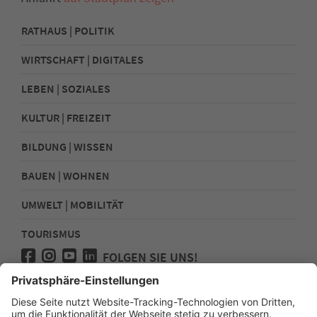
RATHAUS | POLITIK
WIRTSCHAFT | DIGITALES
LEBEN | SOZIALES
KULTUR | FREIZEIT
BILDUNG | WISSEN
BAUEN | WOHNEN
UMWELT | MOBILITÄT
TOURISMUS
FOLGEN SIE UNS!
Presse
Kontakt