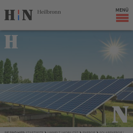
MENÜ
SIE SIND HIER:
STARTSEITE
UMWELT | MOBILITÄT
ENERGIE
SOLARENERGIE |