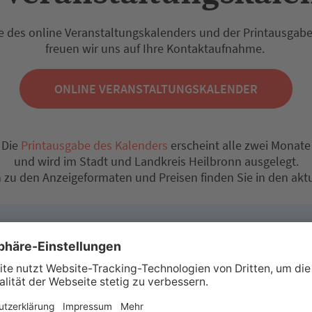
e des online Veranstaltungskalenders und der Printausgabe 
freuen wir uns auf Ihre Kontaktaufnahme.
ONLINE VERANSTALTUNGSKALENDER
Die
Printausgabe des Kalenders
erscheint alle zwei Monate
und wird im Stadt und Landkreis Heilbronn ausgelegt.
n zu den Anzeigeformaten und Preisen finden Sie in den akt
 Mediadaten