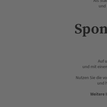
Als St
und 
Spon
Auf 
und mit einem
Nutzen Sie die v
und h
Weitere 