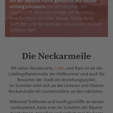
Mit der Weissen Flotte gemütlich den Neckar
entlang schippern:
Die MS Käthchen, ein
Cabrioschiff, fährt vom Anleger am Marrahaus
eine Rundtour mit Alten Neckar, Neckarkanal,
Salzhafen und Neckarbogen inklusive ein bis zwei
Schleusungen.
Die Neckarmeile
Mit vielen Restaurants,
Cafés
und Bars ist sie die
Lieblingsflaniermeile der Heilbronner und auch für
Besucher der Stadt ein Anziehungspunkt.
Im Sommer reiht sich an der Unteren und Oberen
Neckarstraße ein Sonnenschirm an den nächsten.
Während Tretboote und Ausflugsschiffe an einem
vorbeiziehen, kann man im Schatten der Bäume