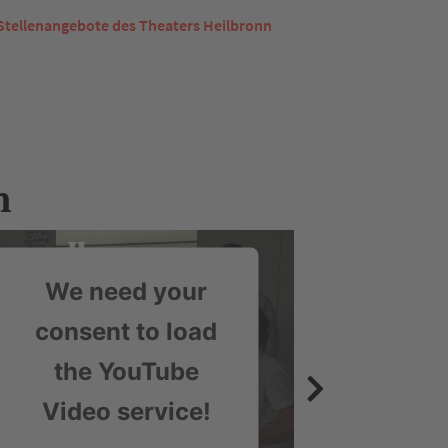
Stellenangebote des Theaters Heilbronn
n
We need your
We 
consent to load
conse
the YouTube
the
Video service!
Vide