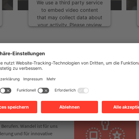
We use a third party service
to embed video content
that may collect data about
your activity. Please review
the details and accept the
service to watch this video.
s
More Information
berinnen in der Region Heilbronn-Franken. Über 3.500 Beschäftigte a
Ausbildung oder einem Studium bei uns in ihr Berufsleben.
Accept
VIELFALT
einem klassischen
, im gewerblich-technischen
ich – wir bieten attraktive
chkeiten in rund 30
 Berufen. Wandel ist für uns
erung und für innovative