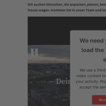
Wir suchen Menschen, die anpacken, planen, betr
Neues wagen. Kommen Sie in unser Team und las
We need 
load the
s
We use a third
video content th
your activity. Pl
accept the serv
More