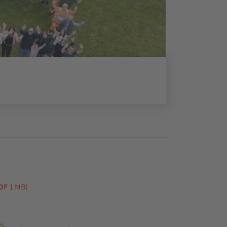
DF
1 MB)