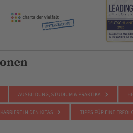
ionen
AUSBILDUNG, STUDIUM & PRAKTIKA
HE
KARRIERE IN DEN KITAS
TIPPS FÜR EINE ERFO