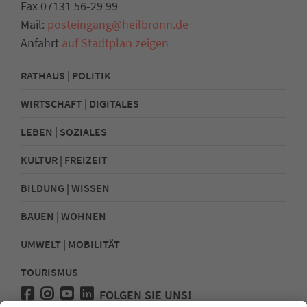
Fax 07131 56-29 99
Mail:
posteingang@heilbronn.de
Anfahrt
auf Stadtplan zeigen
RATHAUS | POLITIK
WIRTSCHAFT | DIGITALES
LEBEN | SOZIALES
KULTUR | FREIZEIT
BILDUNG | WISSEN
BAUEN | WOHNEN
UMWELT | MOBILITÄT
TOURISMUS
FOLGEN SIE UNS!