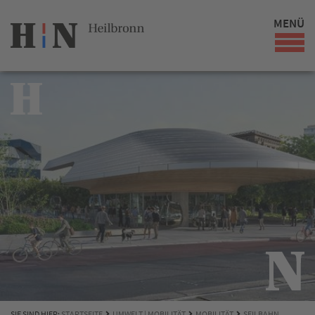
MENÜ
SIE SIND HIER:
STARTSEITE
UMWELT | MOBILITÄT
MOBILITÄT
SEILBAHN