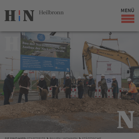
MENÜ
SIE SIND HIER:
STARTSEITE
BAUEN | WOHNEN
STÄDTISCHE