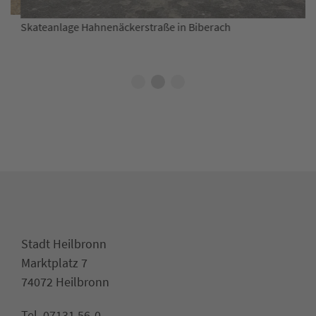
Skateanlage Hahnenäckerstraße in Biberach
Sk
Stadt Heilbronn
Marktplatz 7
74072 Heilbronn
Tel. 07131 56-0