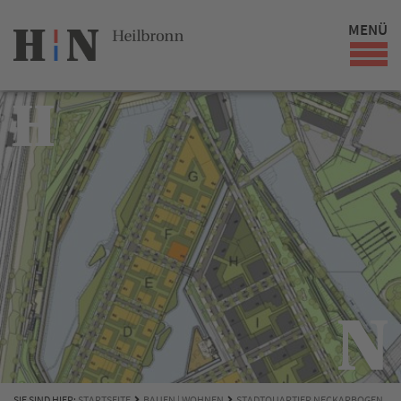
MENÜ
SIE SIND HIER:
STARTSEITE
BAUEN | WOHNEN
STADTQUARTIER NECKARBOGEN