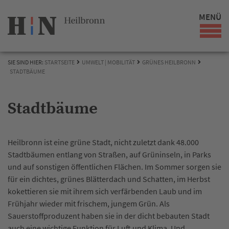
MENÜ
SIE SIND HIER:
STARTSEITE
UMWELT | MOBILITÄT
GRÜNES HEILBRONN
STADTBÄUME
Stadtbäume
Heilbronn ist eine grüne Stadt, nicht zuletzt dank 48.000
Stadtbäumen entlang von Straßen, auf Grüninseln, in Parks
und auf sonstigen öffentlichen Flächen. Im Sommer sorgen sie
für ein dichtes, grünes Blätterdach und Schatten, im Herbst
kokettieren sie mit ihrem sich verfärbenden Laub und im
Frühjahr wieder mit frischem, jungem Grün. Als
Sauerstoffproduzent haben sie in der dicht bebauten Stadt
auch eine wichtige Funktion für Luft und Klima. Und