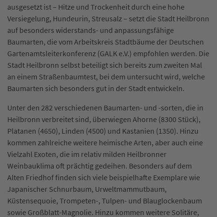
ausgesetzt ist – Hitze und Trockenheit durch eine hohe
Versiegelung, Hundeurin, Streusalz – setzt die Stadt Heilbronn
auf besonders widerstands- und anpassungsfähige
Baumarten, die vom Arbeitskreis Stadtbäume der Deutschen
Gartenamtsleiterkonferenz (GALK e.V.) empfohlen werden. Die
Stadt Heilbronn selbst beteiligt sich bereits zum zweiten Mal
an einem Straßenbaumtest, bei dem untersucht wird, welche
Baumarten sich besonders gut in der Stadt entwickeln.
Unter den 282 verschiedenen Baumarten- und -sorten, die in
Heilbronn verbreitet sind, überwiegen Ahorne (8300 Stück),
Platanen (4650), Linden (4500) und Kastanien (1350). Hinzu
kommen zahlreiche weitere heimische Arten, aber auch eine
Vielzahl Exoten, die im relativ milden Heilbronner
Weinbauklima oft prächtig gedeihen. Besonders auf dem
Alten Friedhof finden sich viele beispielhafte Exemplare wie
Japanischer Schnurbaum, Urweltmammutbaum,
Küstensequoie, Trompeten-, Tulpen- und Blauglockenbaum
sowie Großblatt-Magnolie. Hinzu kommen weitere Solitäre,