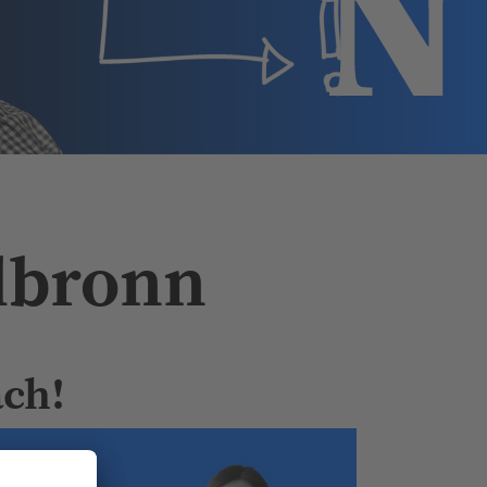
ilbronn
ach!