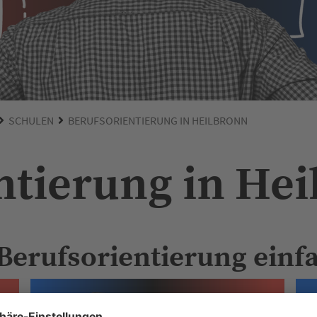
SCHULEN
BERUFSORIENTIERUNG IN HEILBRONN
ntierung in He
Berufsorientierung einf