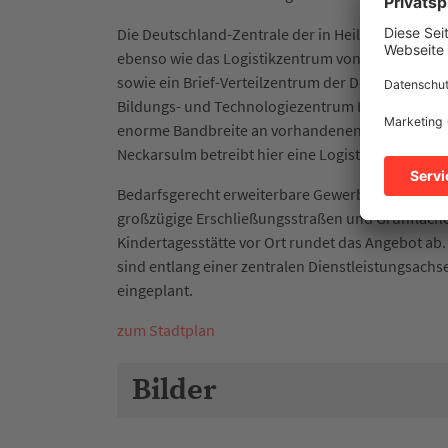
Die Deutschland-Zentrale der in Heilbronn gegrü
ebenso wie das Logistikzentrum von Baier & Sch
sowie ein Brief-Verteilzentrum der Deutschen Po
Bildungs- und Technologiezentrum Heilbronn de
enorme Bandbreite an vorhandenen Firmen und E
Neckarsulm betreibt hier eine Logistik- und Prod
Bedarfsgerecht erweiterbare Gewerbe- und Indu
großzügige Erschließungsstraßen und Grünflächen
Kindertagesstätte vor Ort rundet das Angebot ab.
sind entlang einer zentralen Dienstleistungsach
eingeplant.
zum Stadtplan
Bilder