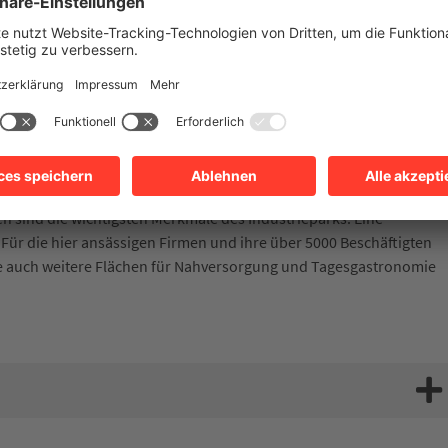
ndeten Sport-Einkaufsgenossenschaft Intersport findet sich hier
neider, bekannt durch seine Schul- und Büroartikelmarke Brunnen,
st AG. Das Intersport Messe- und Eventcenter Redblue und das
r Handwerkskammer Heilbronn-Franken (BTZ) verdeutlichen die
inrichtungen. Auch das große Audi-Werk im benachbarten
uktionszweigstelle.
strieflächen, 24-Stunden-Betrieb, rasche Baugenehmigungen und
 sind die wichtigsten Merkmale des Industrieparks. Eine
 Für die hier ansässigen Firmen und ihre über 5000 Beschäftigten
se auch weitere Flächen für Nahversorgung und Tagesgastronomie