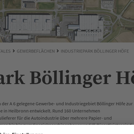
TALES
GEWERBEFLÄCHEN
INDUSTRIEPARK BÖLLINGER HÖFE
ark Böllinger H
n der A 6 gelegene Gewerbe- und Industriegebiet Böllinger Höfe zur
e in Heilbronn entwickelt. Rund 160 Unternehmen
ieferer für die Autoindustrie über mehrere Papier- und
men bis hin zum Spezialmaschinenbauer und IT-Dienstleister sind