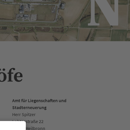
öfe
Amt für Liegenschaften und
Stadterneuerung
Herr Spitzer
Lohtorstraße 22
74072
Heilbronn