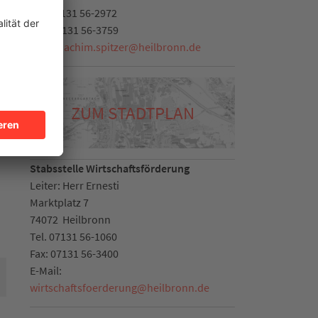
Tel.
07131 56-2972
Fax:
07131 56-3759
E-Mail:
achim.spitzer
@
heilbronn.de
ZUM STADTPLAN
Stabsstelle Wirtschaftsförderung
Leiter: Herr Ernesti
Marktplatz 7
74072
Heilbronn
Tel.
07131 56-1060
Fax:
07131 56-3400
E-Mail:
wirtschaftsfoerderung
@
heilbronn.de