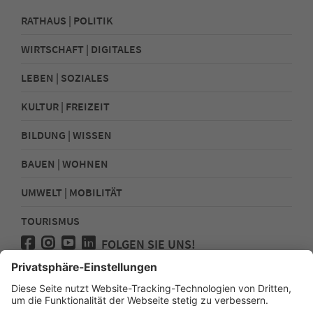
RATHAUS | POLITIK
WIRTSCHAFT | DIGITALES
LEBEN | SOZIALES
KULTUR | FREIZEIT
BILDUNG | WISSEN
BAUEN | WOHNEN
UMWELT | MOBILITÄT
TOURISMUS
FOLGEN SIE UNS!
Presse
Kontakt