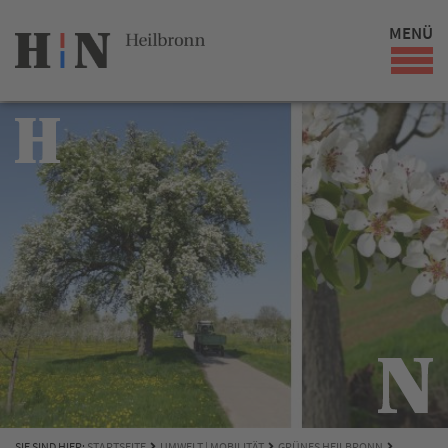
MENÜ
SIE SIND HIER:
STARTSEITE
UMWELT | MOBILITÄT
GRÜNES HEILBRONN