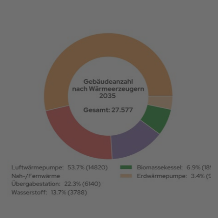
Ziellinie 2035: Wärmeversorgung der Gebäude im Zieljahr