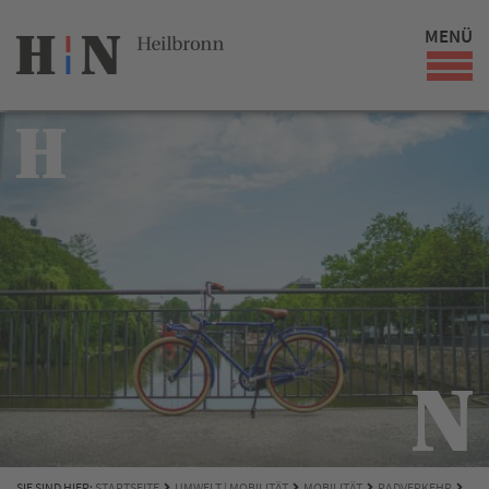
MENÜ
SIE SIND HIER:
STARTSEITE
UMWELT | MOBILITÄT
MOBILITÄT
RADVERKEHR