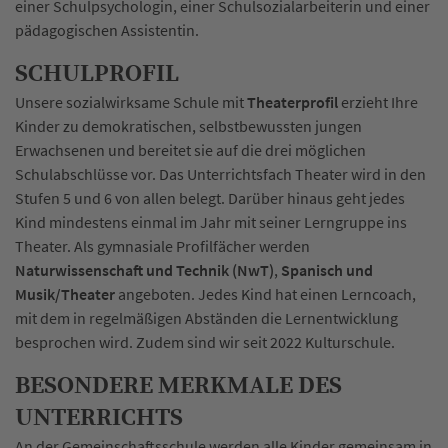
einer Schulpsychologin, einer Schulsozialarbeiterin und einer
pädagogischen Assistentin.
SCHULPROFIL
Unsere sozialwirksame Schule mit
Theaterprofil
erzieht Ihre
Kinder zu demokratischen, selbstbewussten jungen
Erwachsenen und bereitet sie auf die drei möglichen
Schulabschlüsse vor. Das Unterrichtsfach Theater wird in den
Stufen 5 und 6 von allen belegt. Darüber hinaus geht jedes
Kind mindestens einmal im Jahr mit seiner Lerngruppe ins
Theater. Als gymnasiale Profilfächer werden
Naturwissenschaft und Technik (NwT)
,
Spanisch und
Musik/Theater
angeboten. Jedes Kind hat einen Lerncoach,
mit dem in regelmäßigen Abständen die Lernentwicklung
besprochen wird. Zudem sind wir seit 2022 Kulturschule.
BESONDERE MERKMALE DES
UNTERRICHTS
An der Gemeinschaftsschule werden alle Kinder gemeinsam in