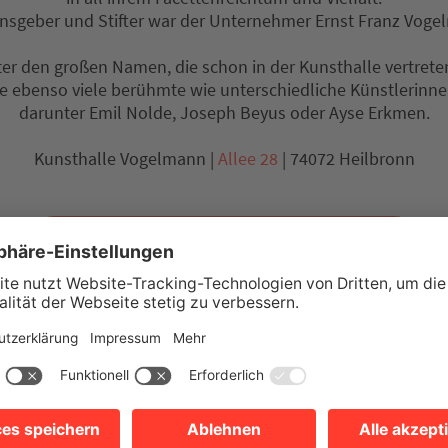
sgeber und Stifter war der Unternehmer Ernst Franz Voge
er den großen Namen, die schon in der Kunsthalle vertrete
ele ebenso viele berühmte wie unterschiedliche Künstlerinne
darunter Emil Nolde, Joseph Beyus oder Ayse Erkmen.
Kunsthalle Vogelmann |
Allee 28
| 74072 Heilbronn
MEHR ZUR KUNSTHALLE VOGELMANN
Heilbronner Kät
Tipp