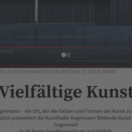
1
2
KULTUR
SEHENSWERTES
KUNSTHALLE VOGELMANN
Vielfältige Kuns
ogelmann – ein Ort, der die Farben und Formen der Kunst z
r 2010 präsentiert die Kunsthalle Vogelmann Bildende Kunst
Gegenwart
in all ihrem Facettenreichtum und Vielfalt.