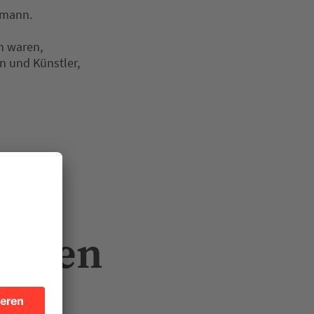
lmann.
n waren,
n und Künstler,
hchen