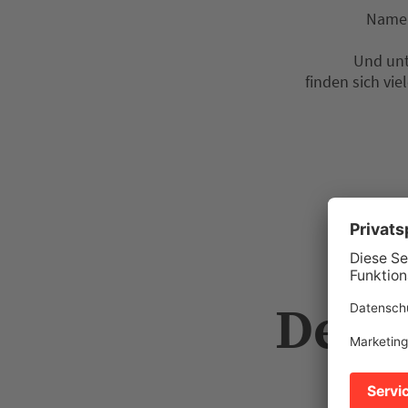
Namen
Und unt
finden sich vi
Der 