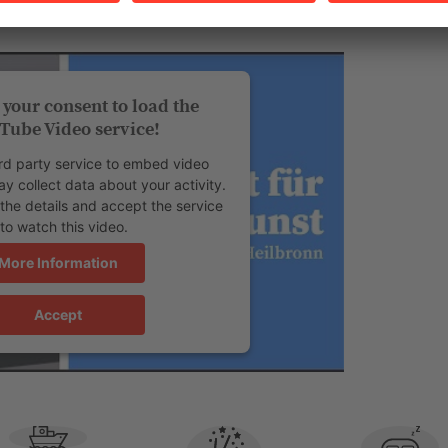
your consent to load the
Tube Video service!
rd party service to embed video
y collect data about your activity.
the details and accept the service
to watch this video.
More Information
Accept